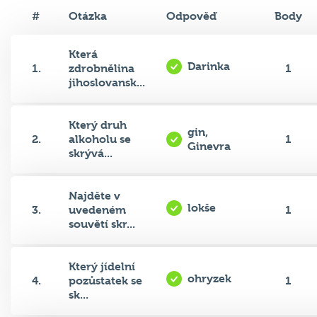
#
Otázka
Odpověď
Body
Která
Darinka
1.
zdrobnělina
1
jihoslovansk...
Který druh
gin,
2.
alkoholu se
1
Ginevra
skrývá...
Najděte v
lokše
3.
uvedeném
1
souvětí skr...
Který jídelní
ohryzek
4.
pozůstatek se
1
sk...