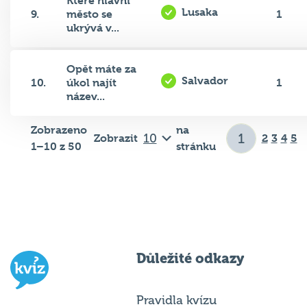
Které hlavní
Lusaka
9.
město se
1
ukrývá v...
Opět máte za
Salvador
10.
úkol najít
1
název...
Zobrazeno
na
Zobrazit
2
3
4
5
1–10 z 50
stránku
Důležité odkazy
Pravidla kvízu