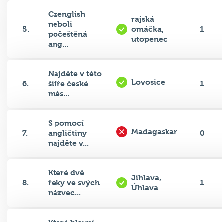
Czenglish
rajská
neboli
5.
omáčka,
1
počeštěná
utopenec
ang...
Najděte v této
Lovosice
6.
šifře české
1
měs...
S pomocí
Madagaskar
7.
angličtiny
0
najděte v...
Které dvě
Jihlava,
8.
řeky ve svých
1
Úhlava
názvec...