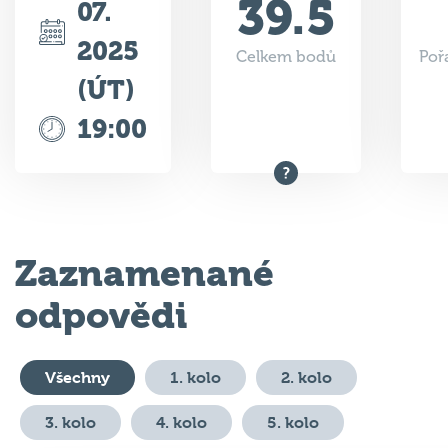
39.5
07.
2025
Celkem bodů
Poř
(ÚT)
19:00
Zaznamenané
odpovědi
Všechny
1. kolo
2. kolo
3. kolo
4. kolo
5. kolo