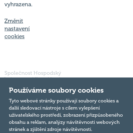
vyhrazena.
Změnit
nastavení
cookies
Společnost Hospodský
kvíz s.r.o., sídlem Nové
sady 988/2, Staré Brno,
Používáme soubory cookies
602 00 Brno, IČ:
03980138, DIČ:
Nahoru
Tyto webové stránky používají soubory cookies a
CZ03980138 je vedena
další sledovací nástroje s cílem vylepšení
pod spisovou značkou
uživatelského prostředí, zobrazení přizpůsobeného
a oddílem 90428 C u
obsahu a reklam, analýzy návštěvnosti webových
Krajského soudu v
Brně.
stránek a zjištění zdroje návštěvnosti.