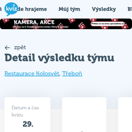
é
Kde hrajeme
Můj tým
Výsledky
B
zpět
Detail výsledku týmu
Restaurace Kolosvět
,
Třeboň
Datum a čas
kvízu
29.