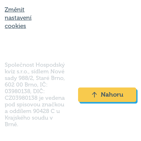
Změnit
nastavení
cookies
Společnost Hospodský
kvíz s.r.o., sídlem Nové
sady 988/2, Staré Brno,
602 00 Brno, IČ:
03980138, DIČ:
Nahoru
CZ03980138 je vedena
pod spisovou značkou
a oddílem 90428 C u
Krajského soudu v
Brně.