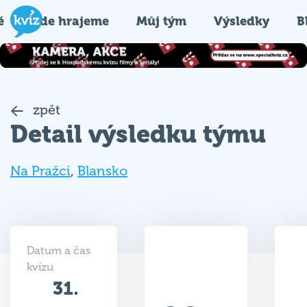
é
Kde hrajeme
Můj tým
Výsledky
B
zpět
Detail výsledku týmu
Na Pražci
,
Blansko
Datum a čas
kvízu
31.