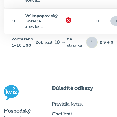
souča...
Velkopopovický
10.
Kozel je
0
značka...
Zobrazeno
na
Zobrazit
2
3
4
5
1–10 z 50
stránku
Důležité odkazy
Pravidla kvízu
Hospodský
Chci hrát