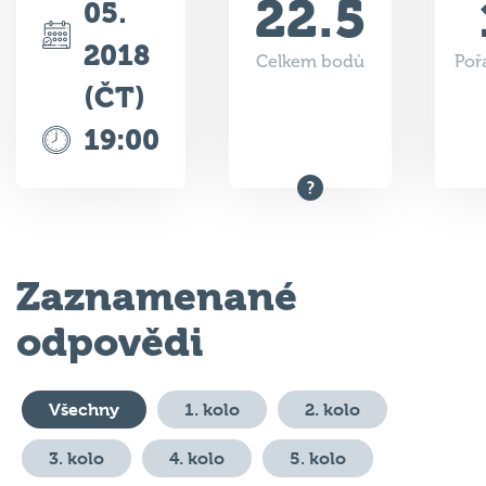
22.5
05.
2018
Celkem bodů
Poř
(ČT)
19:00
Zaznamenané
odpovědi
Všechny
1. kolo
2. kolo
3. kolo
4. kolo
5. kolo