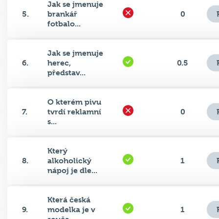
Jak se jmenuje
5.
brankář
0
fotbalo...
Jak se jmenuje
6.
herec,
0.5
představ...
O kterém pivu
7.
tvrdí reklamní
0
s...
Který
8.
alkoholický
1
nápoj je dle...
Která česká
9.
modelka je v
1