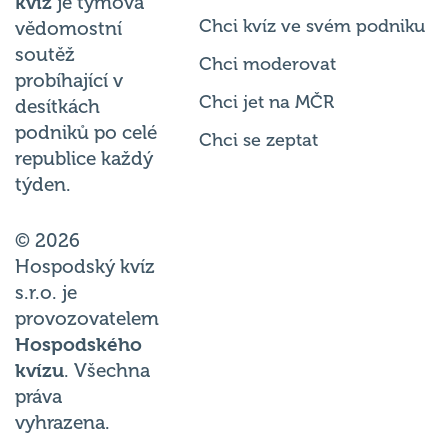
kvíz
je týmová
Chci kvíz ve svém podniku
vědomostní
soutěž
Chci moderovat
probíhající v
Chci jet na MČR
desítkách
podniků po celé
Chci se zeptat
republice každý
týden.
© 2026
Hospodský kvíz
s.r.o. je
provozovatelem
Hospodského
kvízu
. Všechna
práva
vyhrazena.