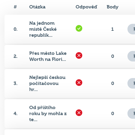
#
Otázka
Odpověď
Body
Na jednom
0.
místě České
1
republik...
Přes město Lake
2.
0
Worth na Flori...
Nejlepší českou
3.
počítačovou
0
hr...
Od příštího
4.
roku by mohla z
0
te...