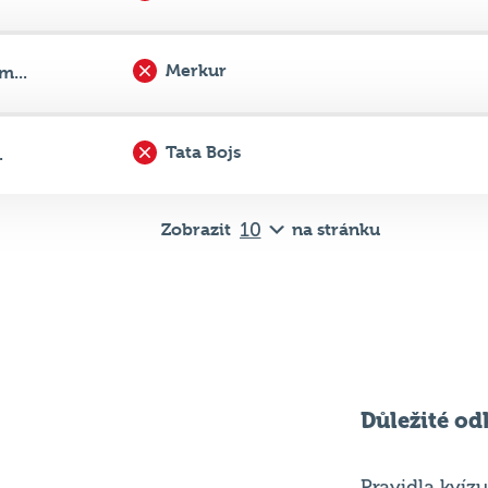
Merkur
m...
Tata Bojs
.
Zobrazit
na stránku
Důležité od
Pravidla kvízu