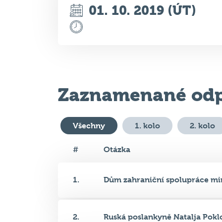
01. 10. 2019 (ÚT)
Zaznamenané odp
Všechny
1. kolo
2. kolo
#
Otázka
1.
Dům zahraniční spolupráce min
2.
Ruská poslankyně Natalja Poklo