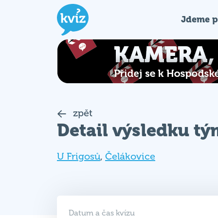
Jdeme p
zpět
Detail výsledku t
U Frigosů
,
Čelákovice
Datum a čas kvízu