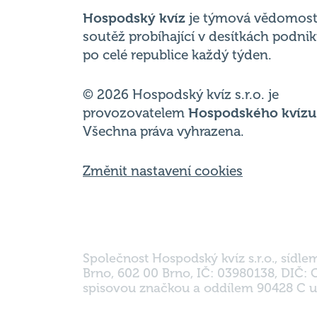
Hospodský kvíz
je týmová vědomost
soutěž probíhající v desítkách podni
po celé republice každý týden.
© 2026 Hospodský kvíz s.r.o. je
provozovatelem
Hospodského kvízu
Všechna práva vyhrazena.
Změnit nastavení cookies
Společnost Hospodský kvíz s.r.o., sídle
Brno, 602 00 Brno, IČ: 03980138, DIČ:
spisovou značkou a oddílem 90428 C u