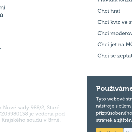
ní
Chci hrát
ků
Chci kvíz ve
Chci modero
Chci jet na M
.
Chci se zepta
Používáme
Tyto webové str
nástroje s cílem
m Nové sady 988/2, Staré
přizpůsobeného
 CZ03980138 je vedena pod
 Krajského soudu v Brně.
stránek a zjiště