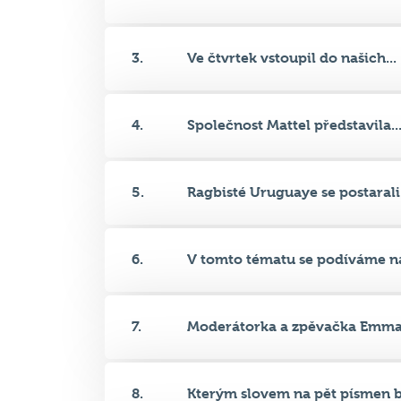
3.
Ve čtvrtek vstoupil do našich...
4.
Společnost Mattel představila..
5.
Ragbisté Uruguaye se postarali.
6.
V tomto tématu se podíváme na
7.
Moderátorka a zpěvačka Emma 
8.
Kterým slovem na pět písmen by