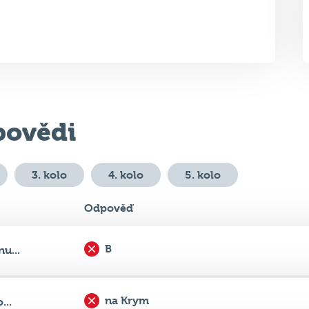
ovědi
3. kolo
4. kolo
5. kolo
Odpověď
B
u...
na Krym
...