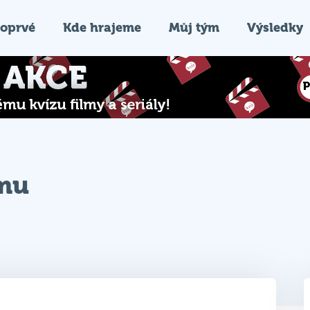
oprvé
Kde hrajeme
Můj tým
Výsledky
ýmu