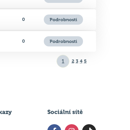
0
Podrobnosti
0
Podrobnosti
2
3
4
5
kazy
Sociální sítě