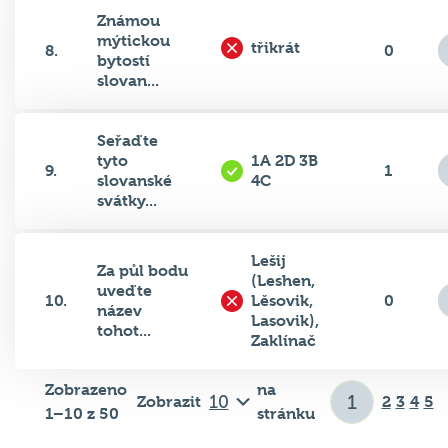
Známou
mýtickou
třikrát
8.
0
bytostí
slovan...
Seřaďte
tyto
1A 2D 3B
9.
1
slovanské
4C
svátky...
Lešij
Za půl bodu
(Leshen,
uveďte
10.
Lěsovik,
0
název
Lasovik),
tohot...
Zaklínač
Zobrazeno
na
Zobrazit
2
3
4
5
1–10 z 50
stránku