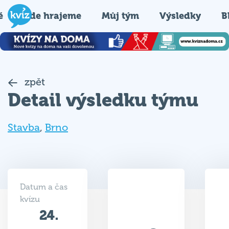
é
Kde hrajeme
Můj tým
Výsledky
B
zpět
Detail výsledku týmu
Stavba
,
Brno
Datum a čas
kvízu
24.