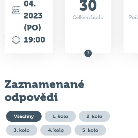
30
04.
2023
Celkem bodů
Poř
(PO)
19:00
Zaznamenané
odpovědi
Všechny
1. kolo
2. kolo
3. kolo
4. kolo
5. kolo