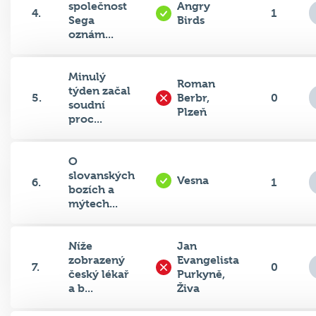
společnost
Angry
4.
1
Sega
Birds
oznám...
Minulý
Roman
týden začal
5.
Berbr,
0
soudní
Plzeň
proc...
O
slovanských
Vesna
6.
1
bozích a
mýtech...
Níže
Jan
zobrazený
Evangelista
7.
0
český lékař
Purkyně,
a b...
Živa