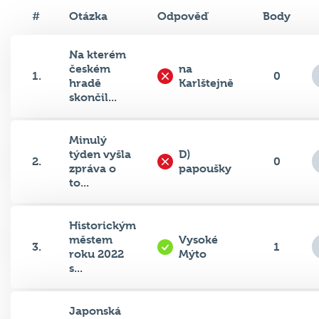
#
Otázka
Odpověď
Body
Na kterém
českém
na
1.
0
hradě
Karlštejně
skončil...
Minulý
týden vyšla
D)
2.
0
zpráva o
papoušky
to...
Historickým
městem
Vysoké
3.
1
roku 2022
Mýto
s...
Japonská