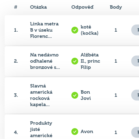
#
Otázka
Odpověď
Body
Linka metra
kotě
1.
B v úseku
1
(kočka)
Florenc...
Na nedávno
Alžběta
2.
odhalené
II., princ
1
bronzové s...
Filip
Slavná
americká
Bon
3.
1
rocková
Jovi
kapela...
Produkty
jisté
Avon
4.
1
americké
společ...