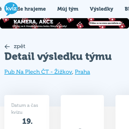
é
Kde hrajeme
Můj tým
Výsledky
B
zpět
Detail výsledku týmu
Pub Na Plech ČT - Žižkov
,
Praha
Datum a čas
kvízu
19.
39.5
09.