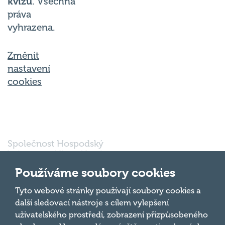
práva
vyhrazena.
Změnit
nastavení
cookies
Společnost Hospodský
kvíz s.r.o., sídlem Nové
sady 988/2, Staré Brno,
602 00 Brno, IČ:
Používáme soubory cookies
03980138, DIČ:
Nahoru
CZ03980138 je vedena
Tyto webové stránky používají soubory cookies a
pod spisovou značkou
další sledovací nástroje s cílem vylepšení
a oddílem 90428 C u
uživatelského prostředí, zobrazení přizpůsobeného
Krajského soudu v