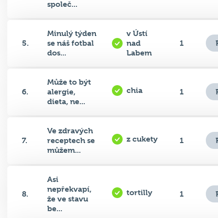
Minulý týden
v Ústí
5.
se náš fotbal
nad
1
dos...
Labem
Může to být
chia
6.
alergie,
1
dieta, ne...
Ve zdravých
z cukety
7.
receptech se
1
můžem...
Asi
nepřekvapí,
tortilly
8.
1
že ve stavu
be...