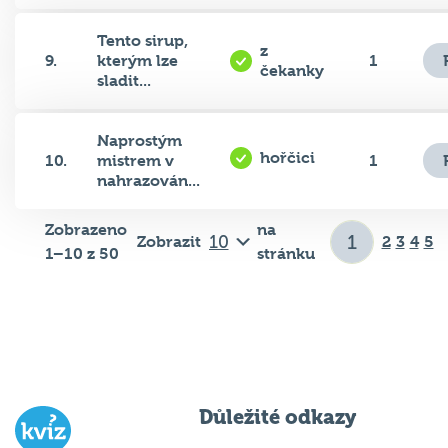
Tento sirup,
z
9.
kterým lze
1
čekanky
sladit...
Naprostým
hořčici
10.
mistrem v
1
nahrazován...
Zobrazeno
na
Zobrazit
2
3
4
5
1–10 z 50
stránku
Důležité odkazy