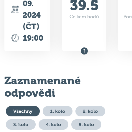
2024
Celkem bodů
Poř
(ČT)
19:00
Zaznamenané
odpovědi
Všechny
1. kolo
2. kolo
3. kolo
4. kolo
5. kolo