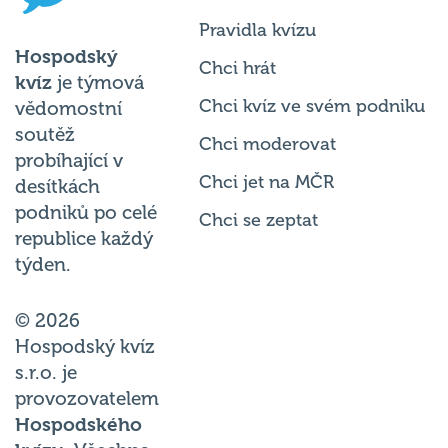
Pravidla kvízu
Hospodský
Chci hrát
kvíz
je týmová
Chci kvíz ve svém podniku
vědomostní
soutěž
Chci moderovat
probíhající v
Chci jet na MČR
desítkách
podniků po celé
Chci se zeptat
republice každý
týden.
© 2026
Hospodský kvíz
s.r.o. je
provozovatelem
Hospodského
kvízu
. Všechna