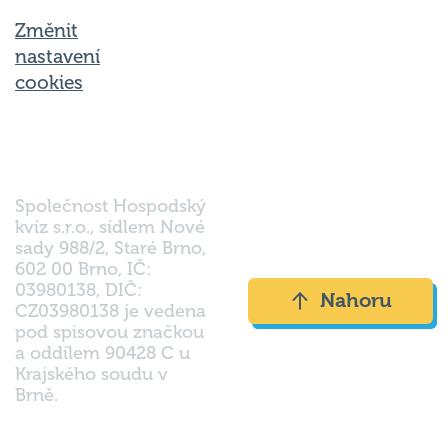
Změnit
nastavení
cookies
Společnost Hospodský
kvíz s.r.o., sídlem Nové
sady 988/2, Staré Brno,
602 00 Brno, IČ:
03980138, DIČ:
Nahoru
CZ03980138 je vedena
pod spisovou značkou
a oddílem 90428 C u
Krajského soudu v
Brně.