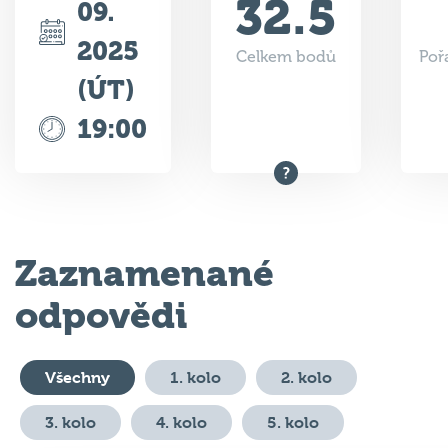
32.5
09.
2025
Celkem bodů
Poř
(ÚT)
19:00
Zaznamenané
odpovědi
Všechny
1. kolo
2. kolo
3. kolo
4. kolo
5. kolo