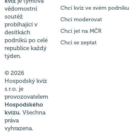
kvíz
je týmová
Chci kvíz ve svém podniku
vědomostní
soutěž
Chci moderovat
probíhající v
Chci jet na MČR
desítkách
podniků po celé
Chci se zeptat
republice každý
týden.
© 2026
Hospodský kvíz
s.r.o. je
provozovatelem
Hospodského
kvízu
. Všechna
práva
vyhrazena.