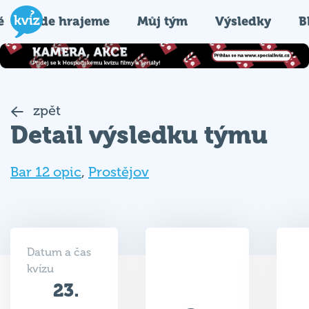
é
Kde hrajeme
Můj tým
Výsledky
B
zpět
Detail výsledku týmu
Bar 12 opic
,
Prostějov
Datum a čas
kvízu
23.