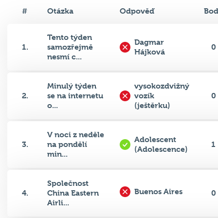
#
Otázka
Odpověď
Bo
Tento týden
Dagmar
1.
samozřejmě
0
Hájková
nesmí c...
Minulý týden
vysokozdvižný
2.
se na internetu
vozík
0
o...
(ještěrku)
V noci z neděle
Adolescent
3.
na pondělí
1
(Adolescence)
min...
Společnost
Buenos Aires
4.
China Eastern
0
Airli...