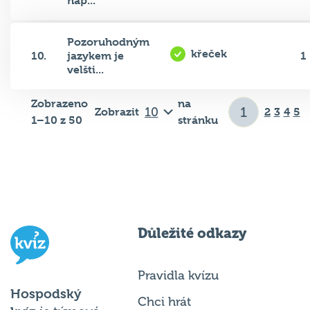
nap...
Pozoruhodným
křeček
10.
jazykem je
1
velšti...
Zobrazeno
na
Zobrazit
2
3
4
5
1–10 z 50
stránku
Důležité odkazy
Pravidla kvízu
Hospodský
Chci hrát