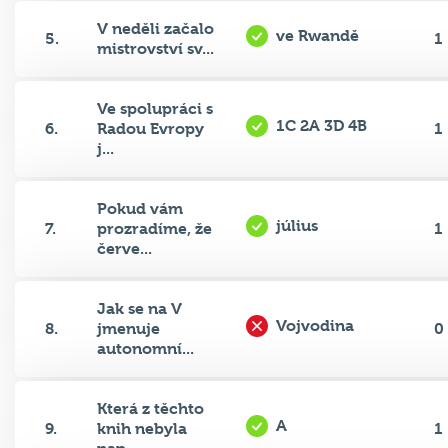
V neděli začalo
ve Rwandě
5.
1
mistrovství sv...
Ve spolupráci s
1C 2A 3D 4B
6.
Radou Evropy
1
j...
Pokud vám
július
7.
prozradíme, že
1
červe...
Jak se na V
Vojvodina
8.
jmenuje
0
autonomní...
Která z těchto
A
9.
knih nebyla
1