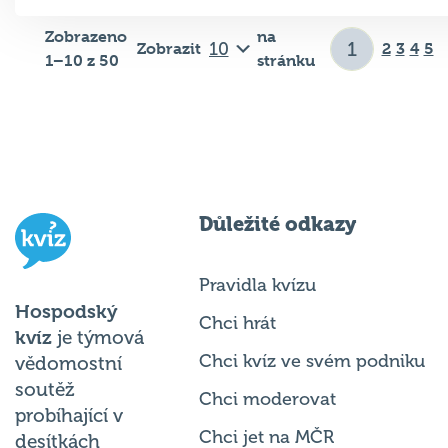
Zobrazeno
na
Zobrazit
2
3
4
5
1–10 z 50
stránku
Důležité odkazy
Pravidla kvízu
Hospodský
Chci hrát
kvíz
je týmová
Chci kvíz ve svém podniku
vědomostní
soutěž
Chci moderovat
probíhající v
Chci jet na MČR
desítkách