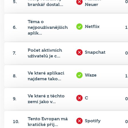
5.
0
brankář dostal...
Neuer
Téma o
Netflix
6.
nejpoužívanějších
1
aplik...
Počet aktivních
Snapchat
7.
0
uživatelů je c...
Ve které aplikaci
Waze
8.
1
najdeme tako...
Ve které z těchto
C
9.
0
zemí jako v...
Tento Evropan má
Spotify
10.
0
kratičké příj...