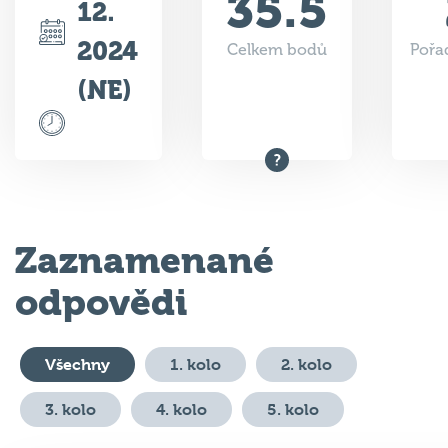
35.5
12.
2024
Celkem bodů
Pořad
(NE)
Zaznamenané
odpovědi
Všechny
1. kolo
2. kolo
3. kolo
4. kolo
5. kolo