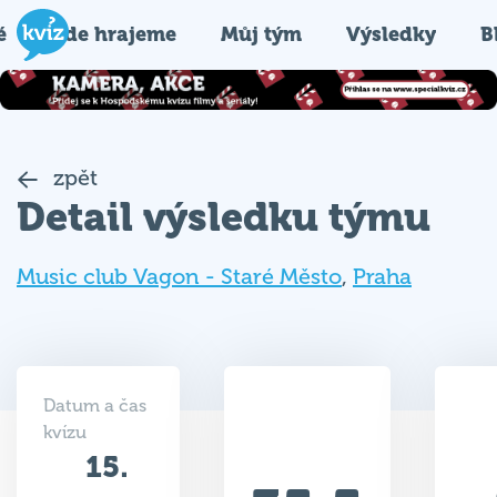
é
Kde hrajeme
Můj tým
Výsledky
B
zpět
Detail výsledku týmu
Music club Vagon - Staré Město
,
Praha
Datum a čas
kvízu
15.