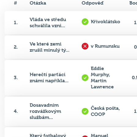
#
Otázka
Odpověď
Bo
Vláda ve středu
Křivoklátsko
1.
1
schválila vzni...
Ve které zemi
v Rumunsku
2.
0
zrušil minulý tý...
Eddie
Herečtí parťáci
Murphy,
3.
0.
známí napříkla...
Martin
Lawrence
Dosavadním
Česká pošta,
4.
rozvážkovým
1
COOP
službám...
Který fotbalový
Manuel