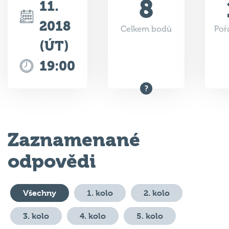
2018
Celkem bodů
Poř
(ÚT)
19:00
Zaznamenané
odpovědi
Všechny
1. kolo
2. kolo
3. kolo
4. kolo
5. kolo