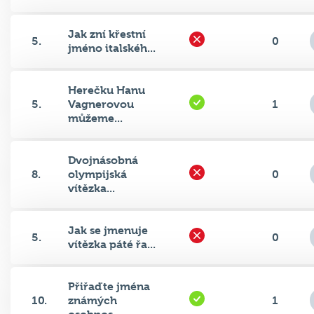
Jak zní křestní
5.
0
jméno italskéh...
Herečku Hanu
5.
Vagnerovou
1
můžeme...
Dvojnásobná
8.
olympijská
0
vítězka...
Jak se jmenuje
5.
0
vítězka páté řa...
Přiřaďte jména
10.
známých
1
osobnos...