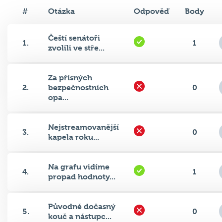
#
Otázka
Odpověď
Body
Čeští senátoři
1.
1
zvolili ve stře...
Za přísných
2.
bezpečnostních
0
opa...
Nejstreamovanější
3.
0
kapela roku...
Na grafu vidíme
4.
1
propad hodnoty...
Původně dočasný
5.
0
kouč a nástupc...