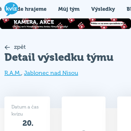
é
Kde hrajeme
Můj tým
Výsledky
B
zpět
Detail výsledku týmu
R.A.M.
,
Jablonec nad Nisou
Datum a čas
kvízu
20.
8
11.