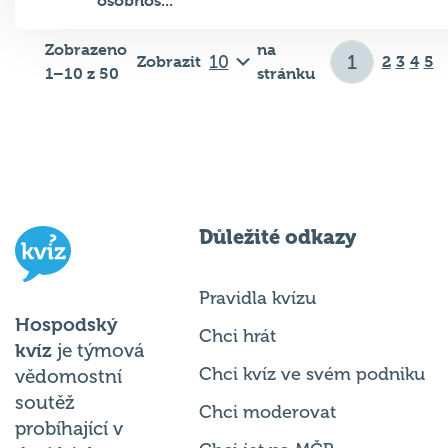
Zobrazeno
na
Zobrazit
2
3
4
5
1–10 z 50
stránku
Důležité odkazy
Pravidla kvízu
Hospodský
Chci hrát
kvíz
je týmová
Chci kvíz ve svém podniku
vědomostní
soutěž
Chci moderovat
probíhající v
Chci jet na MČR
desítkách