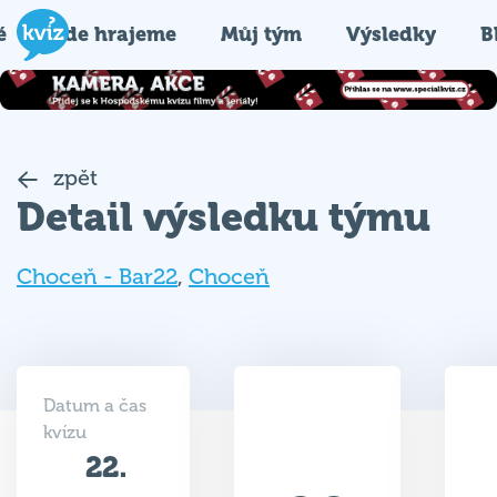
é
Kde hrajeme
Můj tým
Výsledky
B
zpět
Detail výsledku týmu
Choceň - Bar22
,
Choceň
Datum a čas
kvízu
22.
20
10.