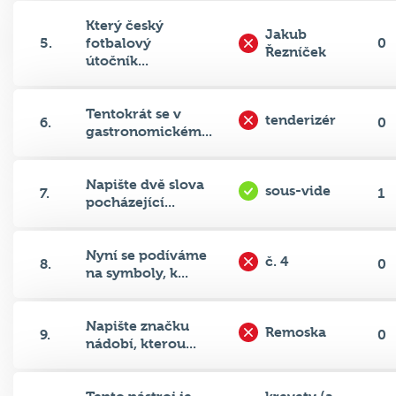
Který český
Jakub
5.
fotbalový
0
Řezníček
útočník...
Tentokrát se v
tenderizér
6.
0
gastronomickém...
Napište dvě slova
sous-vide
7.
1
pocházející...
Nyní se podíváme
č. 4
8.
0
na symboly, k...
Napište značku
Remoska
9.
0
nádobí, kterou...
Tento nástroj je
krevety (a
10.
0