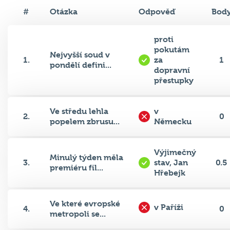
#
Otázka
Odpověď
Bod
proti
pokutám
Nejvyšší soud v
1.
za
1
pondělí defini...
dopravní
přestupky
Ve středu lehla
v
2.
0
popelem zbrusu...
Německu
Výjimečný
Minulý týden měla
3.
stav, Jan
0.5
premiéru fil...
Hřebejk
Ve které evropské
v Paříži
4.
0
metropoli se...