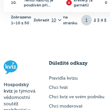
používán při...
garnáti)
Zobrazeno
na
Zobrazit
2
3
4
5
1–10 z 50
stránku
Důležité odkazy
Pravidla kvízu
Hospodský
Chci hrát
kvíz
je týmová
Chci kvíz ve svém podniku
vědomostní
soutěž
Chci moderovat
probíhající v