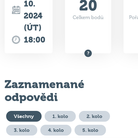
2024
Celkem bodů
Poř
(ÚT)
18:00
Zaznamenané
odpovědi
Všechny
1. kolo
2. kolo
3. kolo
4. kolo
5. kolo