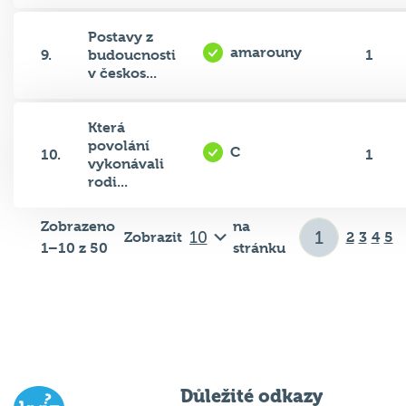
Postavy z
amarouny
9.
budoucnosti
1
v českos...
Která
povolání
C
10.
1
vykonávali
rodi...
Zobrazeno
na
Zobrazit
2
3
4
5
1–10 z 50
stránku
Důležité odkazy