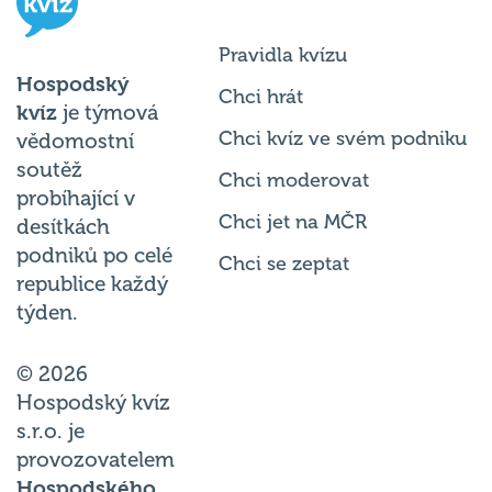
Pravidla kvízu
Hospodský
Chci hrát
kvíz
je týmová
Chci kvíz ve svém podniku
vědomostní
soutěž
Chci moderovat
probíhající v
Chci jet na MČR
desítkách
podniků po celé
Chci se zeptat
republice každý
týden.
© 2026
Hospodský kvíz
s.r.o. je
provozovatelem
Hospodského