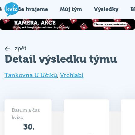
é
Kde hrajeme
Můj tým
Výsledky
B
zpět
Detail výsledku týmu
Tankovna U Učíků
,
Vrchlabí
Datum a čas
kvízu
30.
38
09.