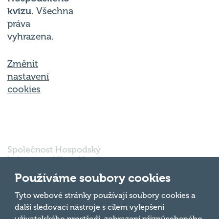
kvízu
. Všechna
práva
vyhrazena.
Změnit
nastavení
cookies
Společnost Hospodský
kvíz s.r.o., sídlem Nové
sady 988/2, Staré Brno,
602 00 Brno, IČ:
Používáme soubory cookies
03980138, DIČ:
Nahoru
CZ03980138 je vedena
Tyto webové stránky používají soubory cookies a
pod spisovou značkou
další sledovací nástroje s cílem vylepšení
a oddílem 90428 C u