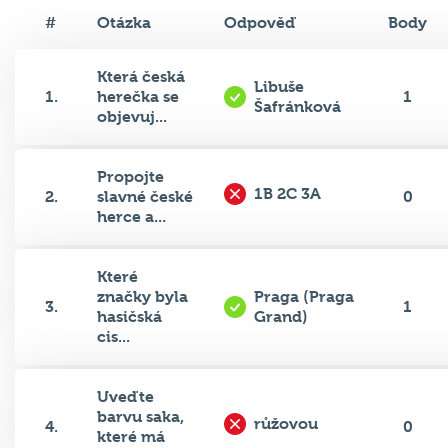
#
Otázka
Odpověď
Body
Která česká
Libuše
1.
herečka se
1
Šafránková
objevuj...
Propojte
1B 2C 3A
2.
slavné české
0
herce a...
Které
značky byla
Praga (Praga
3.
1
hasičská
Grand)
cis...
Uveďte
barvu saka,
růžovou
4.
0
které má
ve...