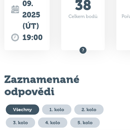
2025
Celkem bodů
Poř
(ÚT)
19:00
Zaznamenané
odpovědi
Všechny
1. kolo
2. kolo
3. kolo
4. kolo
5. kolo