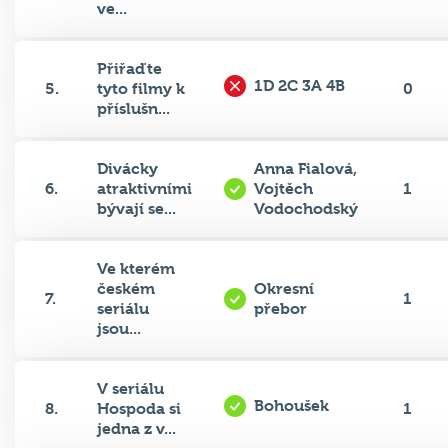
Přiřaďte
1D 2C 3A 4B
5.
tyto filmy k
0
příslušn...
Divácky
Anna Fialová,
6.
atraktivními
Vojtěch
1
bývají se...
Vodochodský
Ve kterém
českém
Okresní
7.
1
seriálu
přebor
jsou...
V seriálu
Bohoušek
8.
Hospoda si
1
jedna z v...