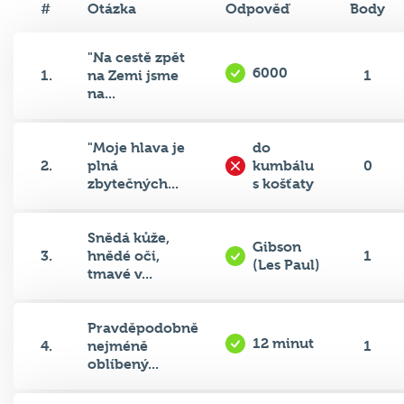
"Na cestě zpět
6000
1.
na Zemi jsme
1
na...
"Moje hlava je
do
2.
plná
kumbálu
0
zbytečných...
s košťaty
Snědá kůže,
Gibson
3.
hnědé oči,
1
(Les Paul)
tmavé v...
Pravděpodobně
12 minut
4.
nejméně
1
oblíbený...
eunuch u