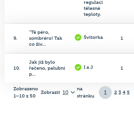
tělesné
teploty.
"Tě péro,
Švitorka
9.
sombréro! Tak
1
co živ...
Jak již bylo
I a J
10.
řečeno, palubní
1
p...
Zobrazeno
na
Zobrazit
2
3
4
5
1–10 z 50
stránku