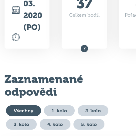
2020
Celkem bodů
Pořa
(PO)
Zaznamenané
odpovědi
Všechny
1. kolo
2. kolo
3. kolo
4. kolo
5. kolo
#
Otázka
Odpověď
Body