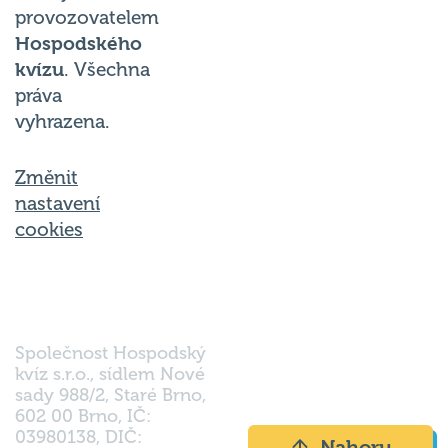
Hospodského
kvízu
. Všechna
práva
vyhrazena.
Změnit
nastavení
cookies
Společnost Hospodský
kvíz s.r.o., sídlem Nové
sady 988/2, Staré Brno,
602 00 Brno, IČ:
03980138, DIČ:
Nahoru
CZ03980138 je vedena