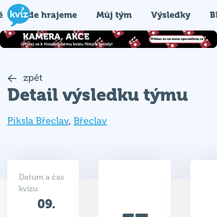
é
Kde hrajeme
Můj tým
Výsledky
B
zpět
Detail výsledku týmu
Piksla Břeclav
,
Břeclav
Datum a čas
kvízu
09.
37
03.