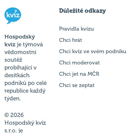
Důležité odkazy
Pravidla kvízu
Hospodský
Chci hrát
kvíz
je týmová
Chci kvíz ve svém podniku
vědomostní
soutěž
Chci moderovat
probíhající v
Chci jet na MČR
desítkách
podniků po celé
Chci se zeptat
republice každý
týden.
© 2026
Hospodský kvíz
s.r.o. je
provozovatelem