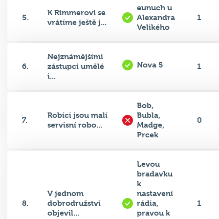
K Rimmerovi se
5.
Alexandra
1
vrátíme ještě j...
Velikého
Nejznámějšími
Nova 5
6.
zástupci umělé
1
i...
Bob,
Robíci jsou malí
Bubla,
7.
0
servisní robo...
Madge,
Prcek
Levou
bradavku
k
V jednom
nastavení
8.
dobrodružství
rádia,
1
objevil...
pravou k
regulaci