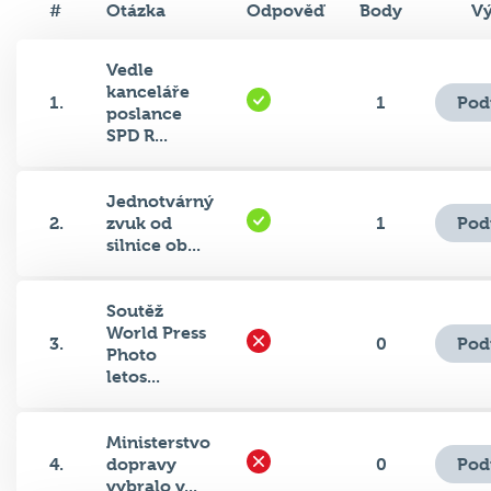
#
Otázka
Odpověď
Body
Vý
Vedle
kanceláře
Pod
1.
1
poslance
SPD R...
Jednotvárný
Pod
2.
zvuk od
1
silnice ob...
Soutěž
World Press
Pod
3.
0
Photo
letos...
Ministerstvo
Pod
4.
dopravy
0
vybralo v...