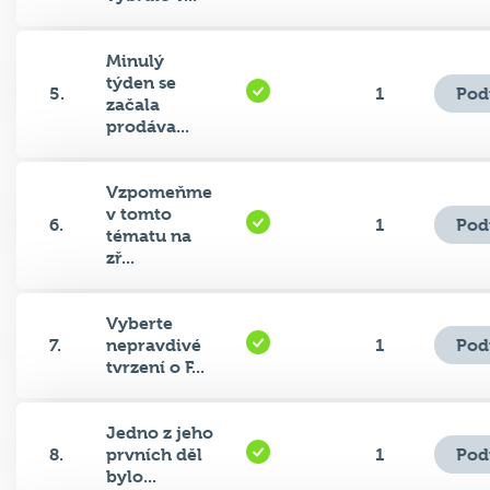
Minulý
týden se
Pod
5.
1
začala
prodáva...
Vzpomeňme
v tomto
Pod
6.
1
tématu na
zř...
Vyberte
Pod
7.
nepravdivé
1
tvrzení o F...
Jedno z jeho
Pod
8.
prvních děl
1
bylo...