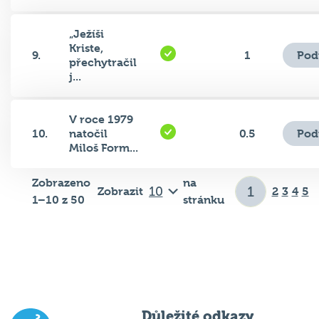
„Ježíši
Kriste,
Pod
9.
1
přechytračil
j...
V roce 1979
Pod
10.
natočil
0.5
Miloš Form...
Zobrazeno
na
Zobrazit
2
3
4
5
1–10 z 50
stránku
Důležité odkazy