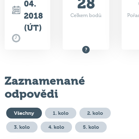
28
04.
2018
Celkem bodů
Pořad
(ÚT)
Zaznamenané
odpovědi
Všechny
1. kolo
2. kolo
3. kolo
4. kolo
5. kolo