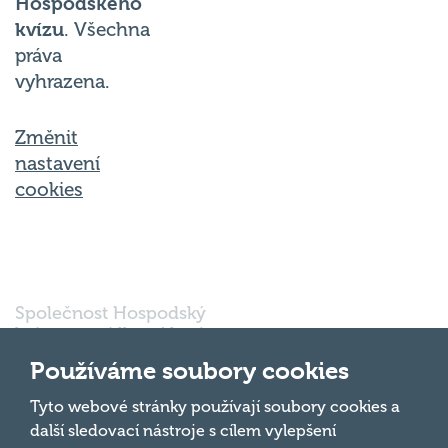
Hospodského
kvízu
. Všechna
práva
vyhrazena.
Změnit
nastavení
cookies
Společnost Hospodský
kvíz s.r.o., sídlem Nové
sady 988/2, Staré Brno,
Používáme soubory cookies
602 00 Brno, IČ:
03980138, DIČ:
Nahoru
Tyto webové stránky používají soubory cookies a
CZ03980138 je vedena
další sledovací nástroje s cílem vylepšení
pod spisovou značkou