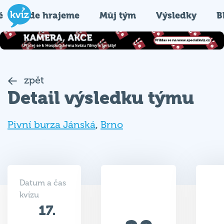
é
Kde hrajeme
Můj tým
Výsledky
B
zpět
Detail výsledku týmu
Pivní burza Jánská
,
Brno
Datum a čas
kvízu
17.