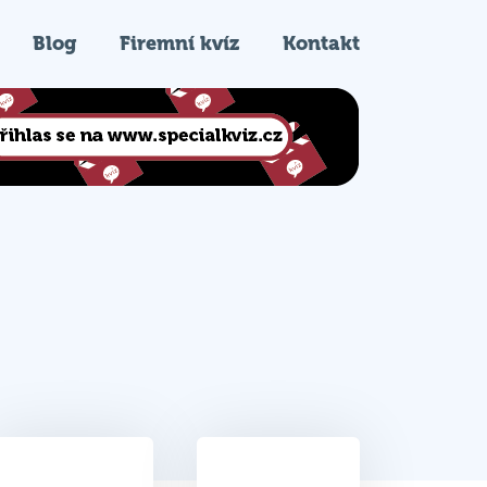
Blog
Firemní kvíz
Kontakt
28
7.
Celkem bodů
Pořadí na kvízu