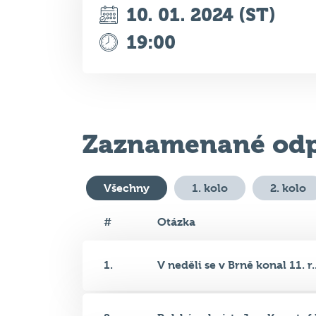
Zaznamenané odp
Všechny
1. kolo
2. kolo
#
Otázka
1.
V neděli se v Brně konal 11. r..
2.
Polský velmistr Jan-Krzystof D