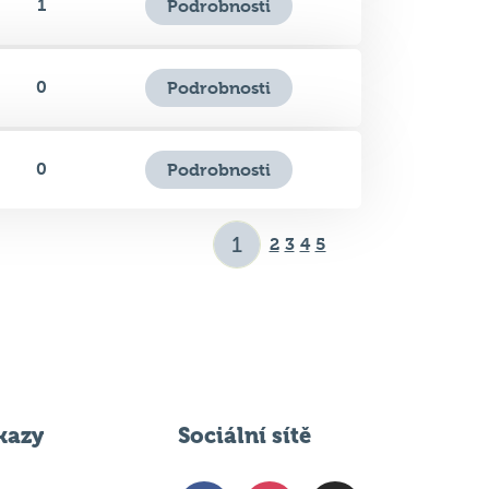
0
Podrobnosti
0
Podrobnosti
2
3
4
5
kazy
Sociální sítě