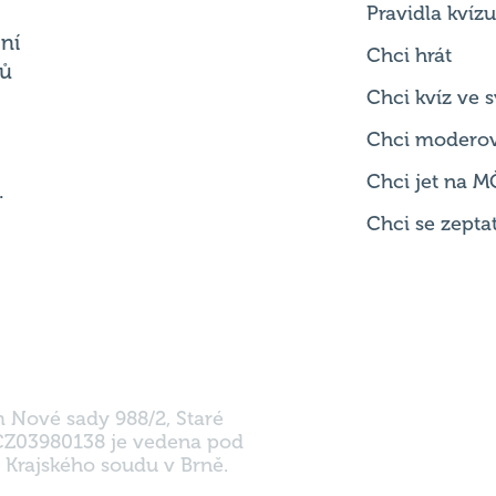
Chci kvíz ve
Chci modero
Chci jet na M
.
Chci se zepta
m Nové sady 988/2, Staré
 CZ03980138 je vedena pod
 Krajského soudu v Brně.