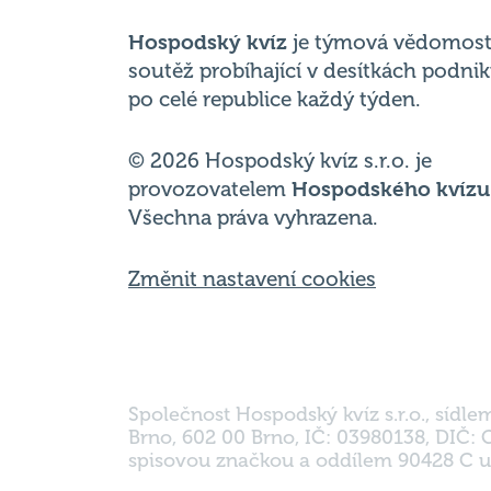
po celé republice každý týden.
© 2026 Hospodský kvíz s.r.o. je
provozovatelem
Hospodského kvízu
Všechna práva vyhrazena.
Změnit nastavení cookies
Společnost Hospodský kvíz s.r.o., sídle
Brno, 602 00 Brno, IČ: 03980138, DIČ:
spisovou značkou a oddílem 90428 C u