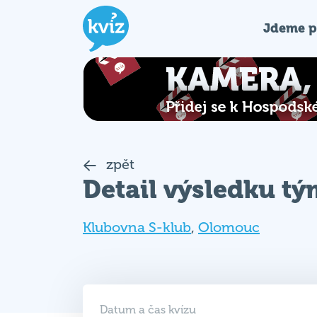
Jdeme p
zpět
Detail výsledku t
Klubovna S-klub
,
Olomouc
Datum a čas kvízu
10. 01. 2024 (ST)
19:00