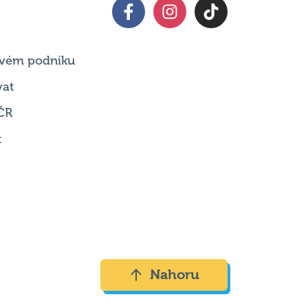
 svém podniku
vat
ČR
t
Nahoru