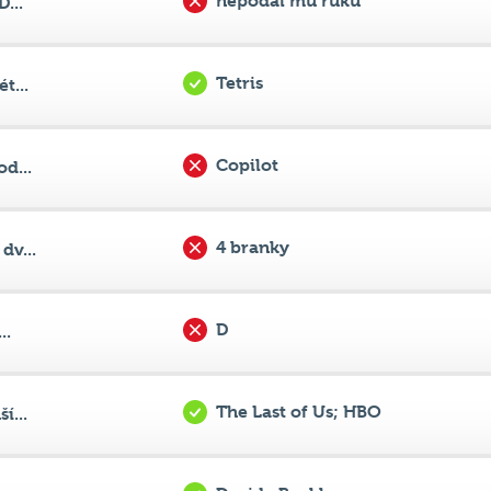
Tetris
t...
Copilot
d...
4 branky
dv...
D
..
The Last of Us; HBO
í...
Davida Beckhama
a...