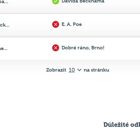
E. A. Poe
k...
Dobré ráno, Brno!
e...
Zobrazit
na stránku
Důležité od
Pravidla kvízu
ní
Chci hrát
ků