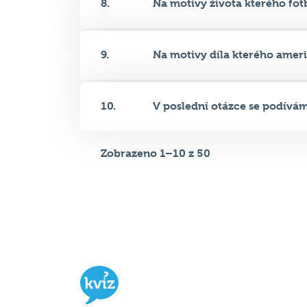
9.
Na motivy díla kterého americ
10.
V poslední otázce se podívám
Zobrazeno 1–10 z 50
Hospodský kvíz
je týmová vědomost
soutěž probíhající v desítkách podni