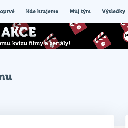
oprvé
Kde hrajeme
Můj tým
Výsledky
ýmu