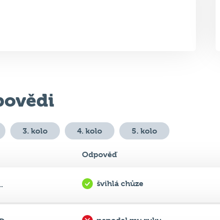
ovědi
3. kolo
4. kolo
5. kolo
Odpověď
švihlá chůze
.
nepodal mu ruku
...