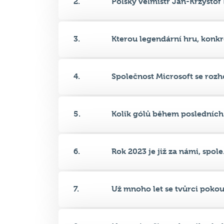
3.
Kterou legendární hru, konkré
4.
Společnost Microsoft se rozho
5.
Kolik gólů během posledních 
6.
Rok 2023 je již za námi, spole.
7.
Už mnoho let se tvůrci pokouš
8.
Na motivy života kterého fotb