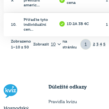
americ...
Přiřaďte tyto
1D 2A 3B 4C
10.
individuální
1
cen...
Zobrazeno
na
Zobrazit
2
3
4
5
1–10 z 50
stránku
Důležité odkazy
Pravidla kvízu
Hospodský
Chci hrát