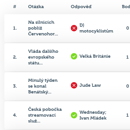
#
Otázka
Odpověď
Bo
Na silnicích
D)
1.
poblíž
0
motocyklistům
Červenohor...
Vláda dalšího
Velká Británie
2.
evropského
1
státu...
Minulý týden
Jude Law
3.
se konal
0
Benátský...
Česká pobočka
Wednesday;
4.
streamovací
1
Ivan Mládek
služ...