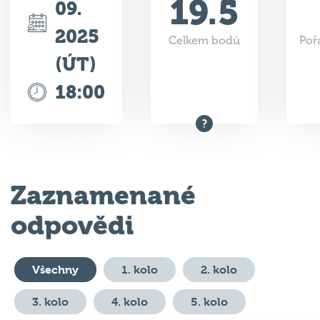
2025
Celkem bodů
Poř
(ÚT)
18:00
Zaznamenané
odpovědi
Všechny
1. kolo
2. kolo
3. kolo
4. kolo
5. kolo