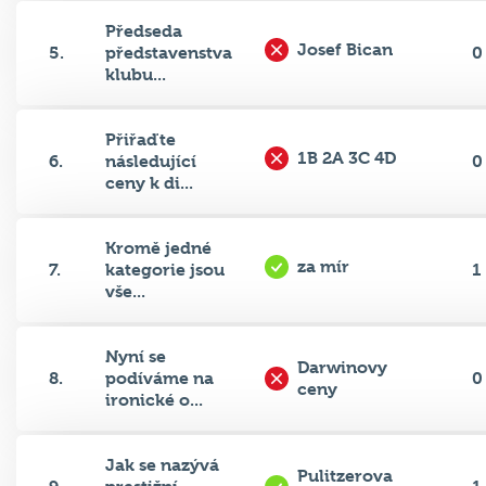
Předseda
Josef Bican
5.
představenstva
0
klubu...
Přiřaďte
1B 2A 3C 4D
6.
následující
0
ceny k di...
Kromě jedné
za mír
7.
kategorie jsou
1
vše...
Nyní se
Darwinovy
8.
podíváme na
0
ceny
ironické o...
Jak se nazývá
Pulitzerova
9.
prestižní
1
cena