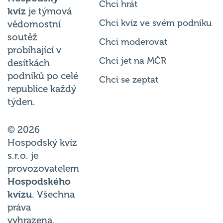
kvíz
je týmová
Chci kvíz ve svém podniku
vědomostní
soutěž
Chci moderovat
probíhající v
Chci jet na MČR
desítkách
podniků po celé
Chci se zeptat
republice každý
týden.
© 2026
Hospodský kvíz
s.r.o. je
provozovatelem
Hospodského
kvízu
. Všechna
práva
vyhrazena.