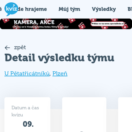
é
Kde hrajeme
Můj tým
Výsledky
B
zpět
Detail výsledku týmu
U Pětatřicátníků
,
Plzeň
Datum a čas
kvízu
09.
19.5
09.