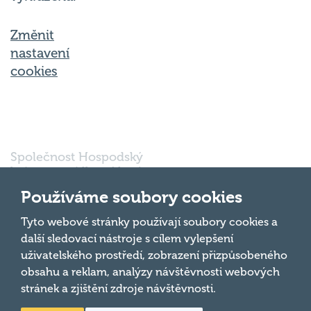
Změnit
nastavení
cookies
Společnost Hospodský
kvíz s.r.o., sídlem Nové
sady 988/2, Staré Brno,
602 00 Brno, IČ:
Používáme soubory cookies
03980138, DIČ:
Nahoru
CZ03980138 je vedena
Tyto webové stránky používají soubory cookies a
pod spisovou značkou
další sledovací nástroje s cílem vylepšení
a oddílem 90428 C u
uživatelského prostředí, zobrazení přizpůsobeného
Krajského soudu v
obsahu a reklam, analýzy návštěvnosti webových
Brně.
stránek a zjištění zdroje návštěvnosti.