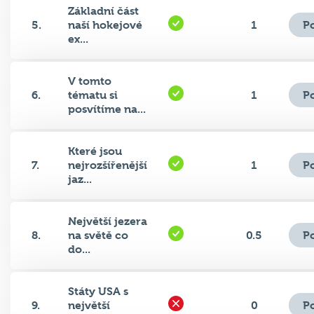
Základní část
P
5.
naší hokejové
1
ex...
V tomto
P
6.
tématu si
1
posvítíme na...
Které jsou
P
7.
nejrozšířenější
1
jaz...
Největší jezera
P
8.
na světě co
0.5
do...
Státy USA s
P
9.
největší
0