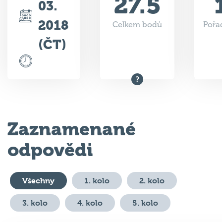
27.5
03.
2018
Celkem bodů
Pořad
(ČT)
Zaznamenané
odpovědi
Všechny
1. kolo
2. kolo
3. kolo
4. kolo
5. kolo