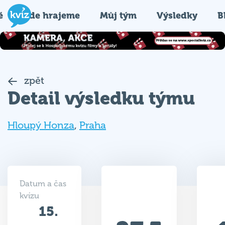
é
Kde hrajeme
Můj tým
Výsledky
B
zpět
Detail výsledku týmu
Hloupý Honza
,
Praha
Datum a čas
kvízu
15.