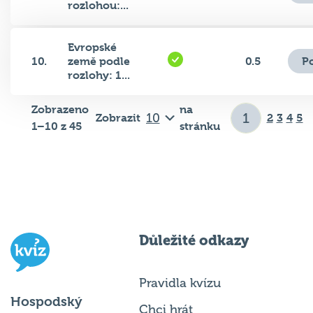
rozlohou:...
Evropské
P
10.
země podle
0.5
rozlohy: 1...
Zobrazeno
na
Zobrazit
2
3
4
5
1–10 z 45
stránku
Důležité odkazy
Pravidla kvízu
Hospodský
Chci hrát