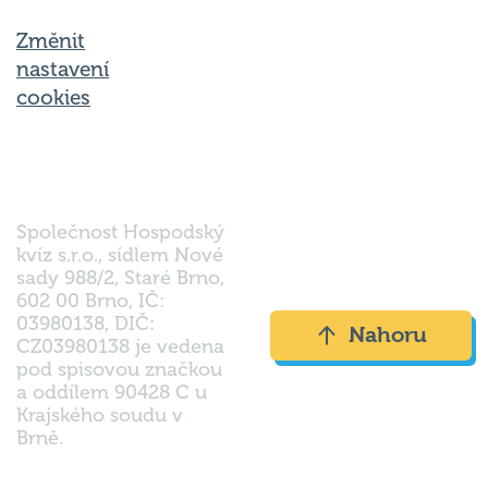
Změnit
nastavení
cookies
Společnost Hospodský
kvíz s.r.o., sídlem Nové
sady 988/2, Staré Brno,
602 00 Brno, IČ:
03980138, DIČ:
Nahoru
CZ03980138 je vedena
pod spisovou značkou
a oddílem 90428 C u
Krajského soudu v
Brně.