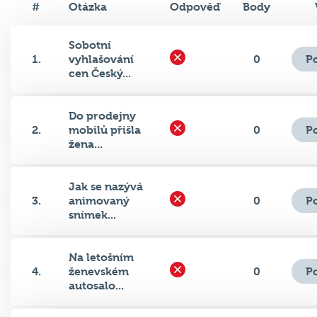
#
Otázka
Odpověď
Body
Sobotní
P
1.
vyhlašování
0
cen Český...
Do prodejny
P
2.
mobilů přišla
0
žena...
Jak se nazývá
P
3.
animovaný
0
snímek...
Na letošním
P
4.
ženevském
0
autosalo...