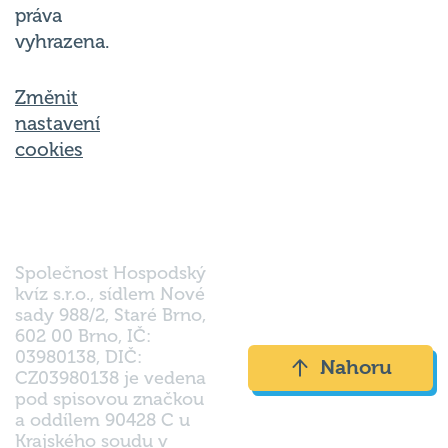
práva
vyhrazena.
Změnit
nastavení
cookies
Společnost Hospodský
kvíz s.r.o., sídlem Nové
sady 988/2, Staré Brno,
602 00 Brno, IČ:
03980138, DIČ:
Nahoru
CZ03980138 je vedena
pod spisovou značkou
a oddílem 90428 C u
Krajského soudu v