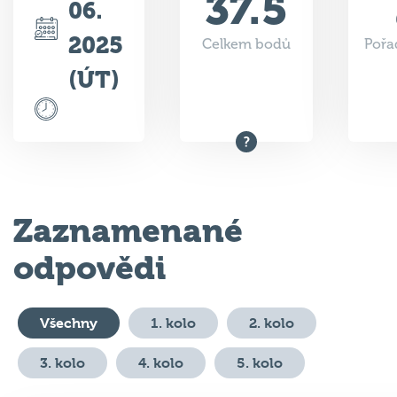
37.5
06.
2025
Celkem bodů
Pořa
(ÚT)
Zaznamenané
odpovědi
Všechny
1. kolo
2. kolo
3. kolo
4. kolo
5. kolo