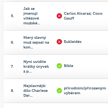
Jak se
jmenují
Carlos Alcaraz; Coco
5.
vítězové
Gauff
mužské...
Který slavný
Eukleidés
6.
muž sepsal na
kon...
Nyní uvidíte
Bible
7.
krátký úryvek
z p...
Nejslavnější
přírodním/přirozeným
8.
dílo Charlese
výběrem
Dar...