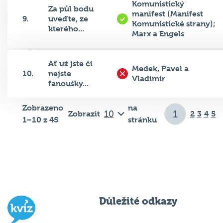
Komunistický
Za půl bodu
manifest (Manifest
9.
uveďte, ze
Komunistické strany);
kterého...
Marx a Engels
Ať už jste či
Medek, Pavel a
10.
nejste
Vladimír
fanoušky...
Zobrazeno
na
Zobrazit
2
3
4
5
1–10 z 45
stránku
Důležité odkazy