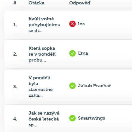
#
Otázka
Odpověď
Kvůli volně
los
1.
pohybujícímu
se di...
Která sopka
Etna
2.
se v pondělí
probu...
V pondělí
byla
Jakub Prachař
3.
slavnostně
zahá...
Jak se nazývá
Smartwings
4.
česká letecká
sp...