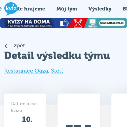
é
Kde hrajeme
Můj tým
Výsledky
B
zpět
Detail výsledku týmu
Restaurace Oáza
,
Štětí
Datum a čas
kvízu
10.