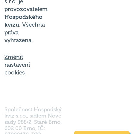
provozovatelem
Hospodského
kvízu
. Všechna
práva
vyhrazena.
Změnit
nastavení
cookies
Společnost Hospodský
kvíz s.r.o., sídlem Nové
sady 988/2, Staré Brno,
602 00 Brno, IČ:
03980138, DIČ:
Nahoru