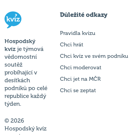
Důležité odkazy
Pravidla kvízu
Hospodský
Chci hrát
kvíz
je týmová
Chci kvíz ve svém podniku
vědomostní
soutěž
Chci moderovat
probíhající v
Chci jet na MČR
desítkách
podniků po celé
Chci se zeptat
republice každý
týden.
© 2026
Hospodský kvíz
s.r.o. je