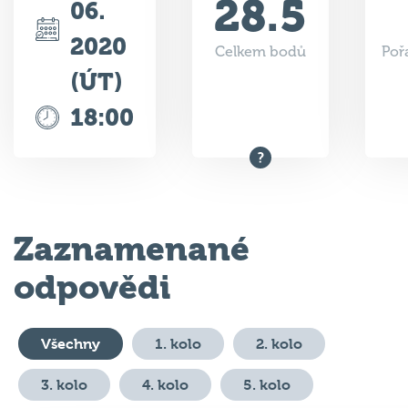
2020
Celkem bodů
Poř
(ÚT)
18:00
Zaznamenané
odpovědi
Všechny
1. kolo
2. kolo
3. kolo
4. kolo
5. kolo