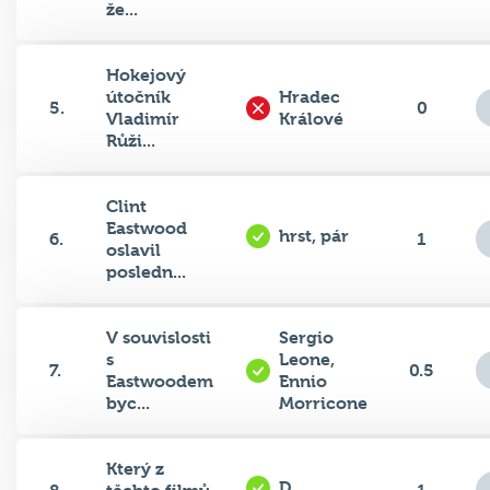
Hokejový
útočník
Hradec
5.
0
Vladimír
Králové
Růži...
Clint
Eastwood
hrst, pár
6.
1
oslavil
posledn...
V souvislosti
Sergio
s
Leone,
7.
0.5
Eastwoodem
Ennio
byc...
Morricone
Který z
D
8.
těchto filmů
1