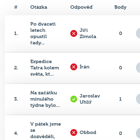
#
Otázka
Odpověď
Body
Po dvaceti
letech
Jiří
1.
0
opustil
Zimola
řady...
Expedice
Írán
2.
Tatra kolem
0
světa, kt...
Na začátku
Jaroslav
3.
minulého
1
Uhlíř
týdne bylo...
V pátek jsme
se
Obbod
4.
0
dozvěděli,
že...