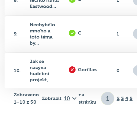
Eastwood...
Nechybělo
mnoho a
C
9.
1
toto téma
by...
Jak se
nazývá
Gorillaz
10.
0
hudební
projekt,...
Zobrazeno
na
Zobrazit
2
3
4
5
1–10 z 50
stránku