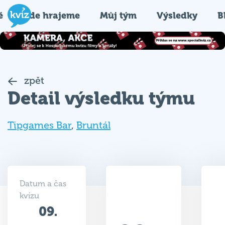
é
Kde hrajeme
Můj tým
Výsledky
B
zpět
Detail výsledku týmu
Tipgames Bar
,
Bruntál
Datum a čas
kvízu
09.
28.5
06.