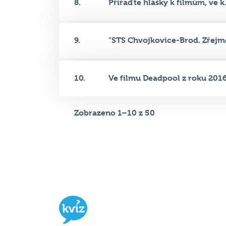
9.
"STS Chvojkovice-Brod. Zřejmě
10.
Ve filmu Deadpool z roku 2016.
Zobrazeno 1–10 z 50
Hospodský kvíz
je týmová vědomost
soutěž probíhající v desítkách podni