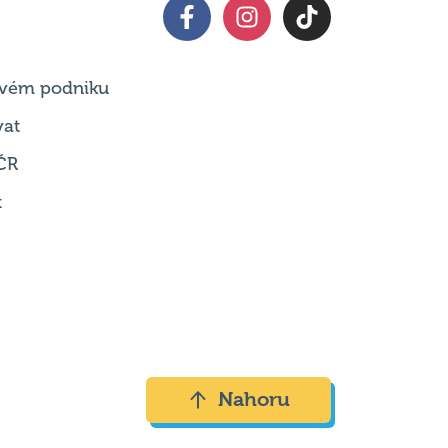
 svém podniku
vat
ČR
t
Nahoru