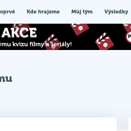
oprvé
Kde hrajeme
Můj tým
Výsledky
ýmu