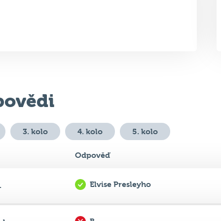
ovědi
3. kolo
4. kolo
5. kolo
Odpověď
Elvise Presleyho
.
B
lu...