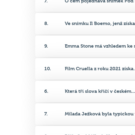
8.
Ve snímku Il Boemo, jenž získa.
9.
Emma Stone má vzhledem ke s
10.
Film Cruella z roku 2021 získa..
6.
Která tři slova křičí v českém...
7.
Milada Ježková byla typickou n
8.
Přiřaďte hlášky k filmům, ve k.