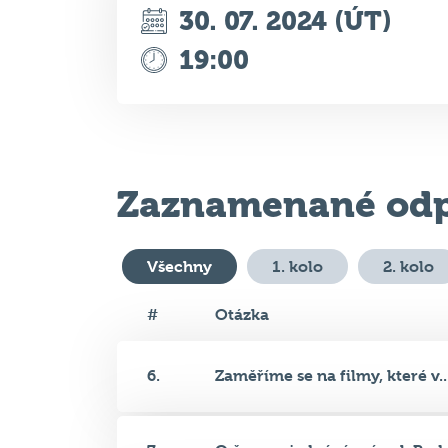
Zaznamenané odp
Všechny
1. kolo
2. kolo
#
Otázka
6.
Zaměříme se na filmy, které v..
7.
O čem pojednává snímek Pod s