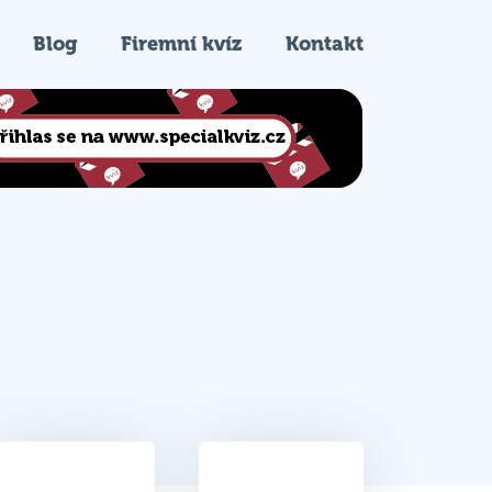
Blog
Firemní kvíz
Kontakt
36
2.
Celkem bodů
Pořadí na kvízu