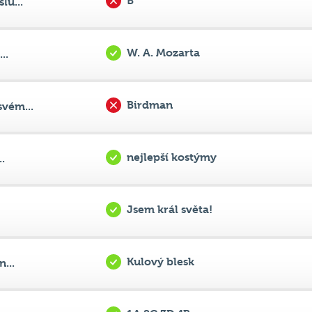
W. A. Mozarta
..
Birdman
vém...
nejlepší kostýmy
.
Jsem král světa!
Kulový blesk
...
1A 2C 3D 4B
..