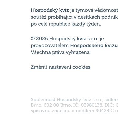
po celé republice každý týden.
© 2026 Hospodský kvíz s.r.o. je
provozovatelem
Hospodského kvízu
Všechna práva vyhrazena.
Změnit nastavení cookies
Společnost Hospodský kvíz s.r.o., sídle
Brno, 602 00 Brno, IČ: 03980138, DIČ:
spisovou značkou a oddílem 90428 C u