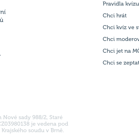
Chci kvíz ve
Chci modero
Chci jet na M
.
Chci se zepta
m Nové sady 988/2, Staré
 CZ03980138 je vedena pod
 Krajského soudu v Brně.