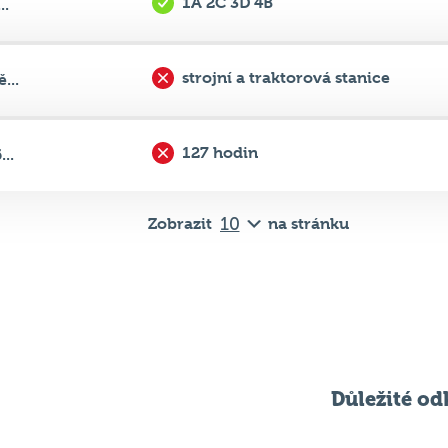
strojní a traktorová stanice
...
127 hodin
..
Zobrazit
na stránku
Důležité od
Pravidla kvízu
ní
Chci hrát
ků