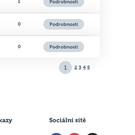
0
Podrobnosti
0
Podrobnosti
2
3
4
5
kazy
Sociální sítě