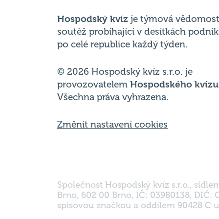
po celé republice každý týden.
© 2026 Hospodský kvíz s.r.o. je
provozovatelem
Hospodského kvízu
Všechna práva vyhrazena.
Změnit nastavení cookies
Společnost Hospodský kvíz s.r.o., sídle
Brno, 602 00 Brno, IČ: 03980138, DIČ:
spisovou značkou a oddílem 90428 C u