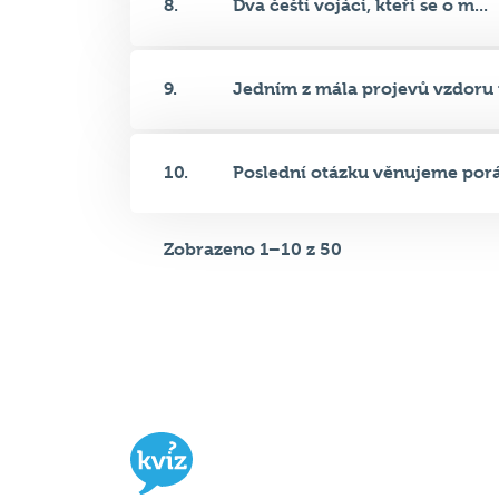
9.
Jedním z mála projevů vzdoru p
10.
Poslední otázku věnujeme poráž
Zobrazeno 1–10 z 50
Hospodský kvíz
je týmová vědomost
soutěž probíhající v desítkách podni