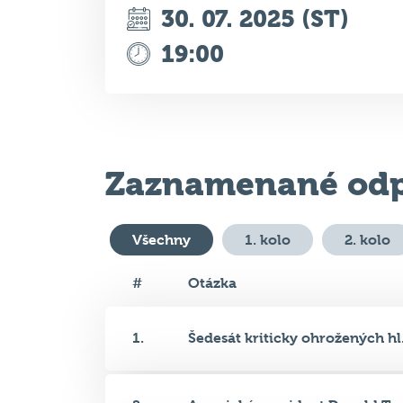
Zaznamenané odp
Všechny
1. kolo
2. kolo
#
Otázka
1.
Šedesát kriticky ohrožených hl.
2.
Americký prezident Donald Tru