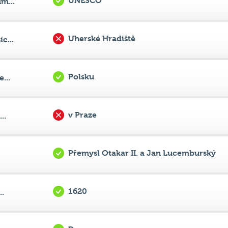
Uherské Hradiště
c...
Polsku
...
v Praze
..
Přemysl Otakar II. a Jan Lucemburský
1620
..
D