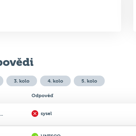
ovědi
3. kolo
4. kolo
5. kolo
Odpověď
sysel
..
UNESCO
m...