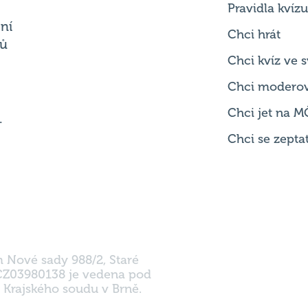
Chci kvíz ve
Chci modero
Chci jet na M
.
Chci se zepta
m Nové sady 988/2, Staré
 CZ03980138 je vedena pod
 Krajského soudu v Brně.