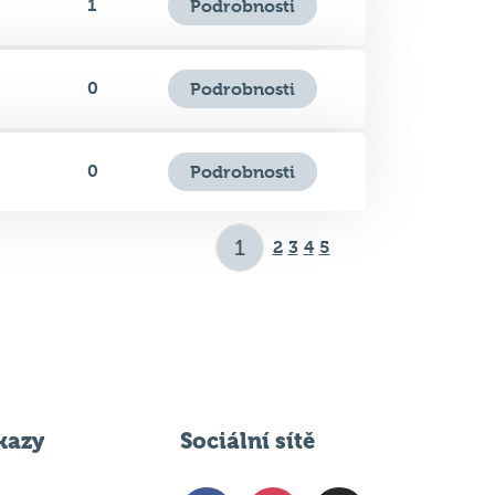
0
Podrobnosti
0
Podrobnosti
2
3
4
5
kazy
Sociální sítě