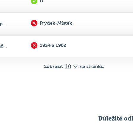
Frýdek-Místek
...
1934 a 1962
...
Zobrazit
na stránku
Důležité od
Pravidla kvízu
ní
Chci hrát
ků