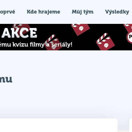
oprvé
Kde hrajeme
Můj tým
Výsledky
ýmu