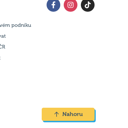
 svém podniku
vat
ČR
t
Nahoru