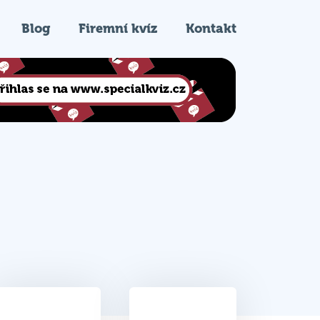
Blog
Firemní kvíz
Kontakt
27.5
5.
Celkem bodů
Pořadí na kvízu