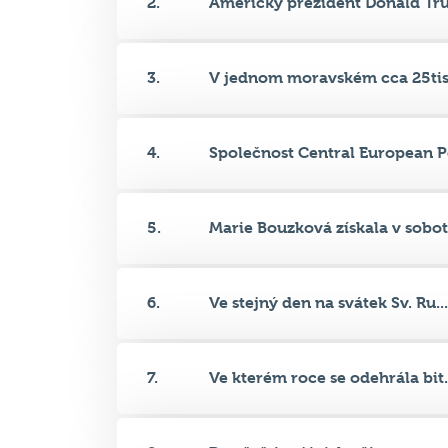
3.
V jednom moravském cca 25tisí
4.
Společnost Central European Pe
5.
Marie Bouzková získala v sobot.
6.
Ve stejný den na svátek Sv. Ru...
7.
Ve kterém roce se odehrála bit.
8.
Dva čeští vojáci, kteří se o m...