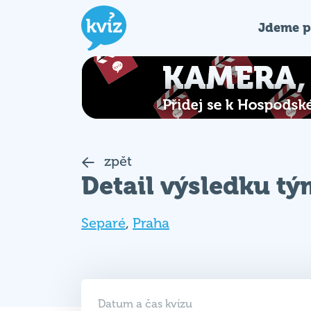
Jdeme p
zpět
Detail výsledku t
Separé
,
Praha
Datum a čas kvízu
30. 07. 2025 (ST)
19:00