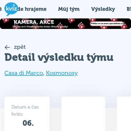
é
Kde hrajeme
Můj tým
Výsledky
B
zpět
Detail výsledku týmu
Casa di Marco
,
Kosmonosy
Datum a čas
kvízu
06.