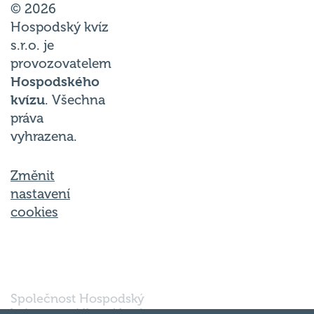
© 2026
Hospodský kvíz
s.r.o. je
provozovatelem
Hospodského
kvízu
. Všechna
práva
vyhrazena.
Změnit
nastavení
cookies
Společnost Hospodský
kvíz s.r.o., sídlem Nové