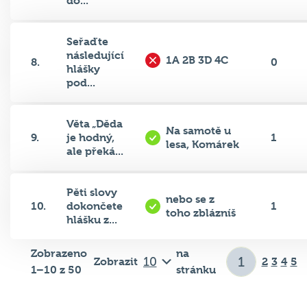
do...
Seřaďte
následující
1A 2B 3D 4C
8.
0
hlášky
pod...
Věta „Děda
Na samotě u
9.
je hodný,
1
lesa, Komárek
ale překá...
Pěti slovy
nebo se z
10.
dokončete
1
toho zblázníš
hlášku z...
Zobrazeno
na
Zobrazit
2
3
4
5
1–10 z 50
stránku