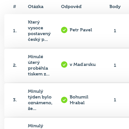
#
Otázka
Odpověď
Body
Který
vysoce
Petr Pavel
1.
1
postavený
český p...
Minulé
úterý
v Maďarsku
2.
1
proběhla
tiskem z...
Minulý
týden bylo
Bohumil
3.
1
oznámeno,
Hrabal
že...
Minulý