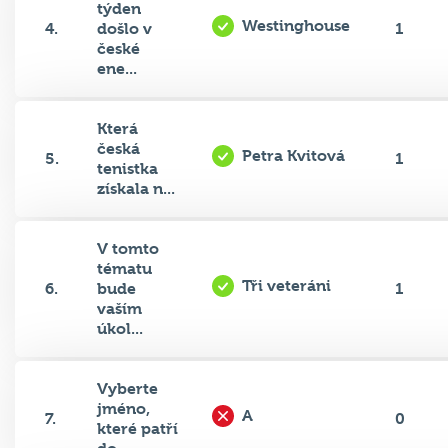
týden
Westinghouse
4.
došlo v
1
české
ene...
Která
česká
Petra Kvitová
5.
1
tenistka
získala n...
V tomto
tématu
Tři veteráni
6.
bude
1
vaším
úkol...
Vyberte
jméno,
A
7.
0
které patří