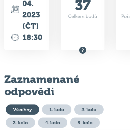
37
04.
2023
Celkem bodů
Poř
(ČT)
18:30
Zaznamenané
odpovědi
Všechny
1. kolo
2. kolo
3. kolo
4. kolo
5. kolo