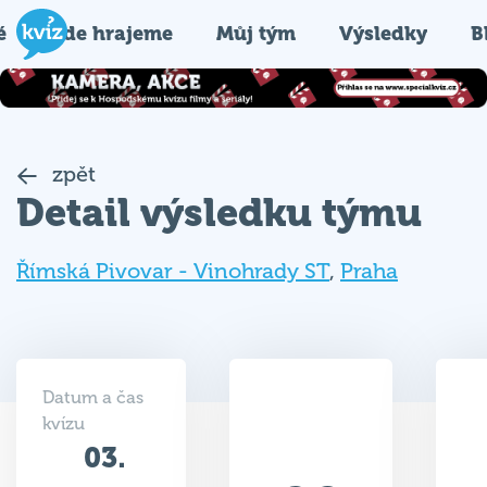
é
Kde hrajeme
Můj tým
Výsledky
B
zpět
Detail výsledku týmu
Římská Pivovar - Vinohrady ST
,
Praha
Datum a čas
kvízu
03.
28
09.