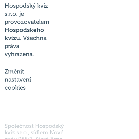
Hospodský kvíz
s.r.o. je
provozovatelem
Hospodského
kvízu
. Všechna
práva
vyhrazena.
Změnit
nastavení
cookies
Společnost Hospodský
kvíz s.r.o., sídlem Nové
sady 988/2, Staré Brno,