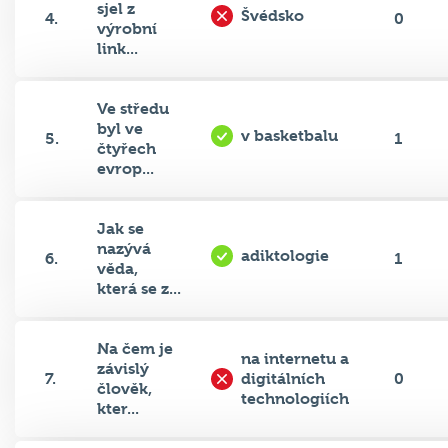
výrobní
link...
Ve středu
byl ve
v basketbalu
5.
1
čtyřech
evrop...
Jak se
nazývá
adiktologie
6.
1
věda,
která se z...
Na čem je
na internetu a
závislý
7.
digitálních
0
člověk,
technologiích
kter...