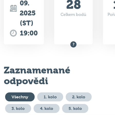
2025
Celkem bodů
Poř
(ST)
19:00
Zaznamenané
odpovědi
Všechny
1. kolo
2. kolo
3. kolo
4. kolo
5. kolo