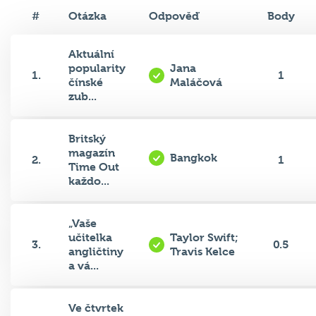
#
Otázka
Odpověď
Body
Aktuální
popularity
Jana
1.
1
čínské
Maláčová
zub...
Britský
magazín
Bangkok
2.
1
Time Out
každo...
„Vaše
učitelka
Taylor Swift;
3.
0.5
angličtiny
Travis Kelce
a vá...
Ve čtvrtek
sjel z
Švédsko
4.
0