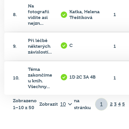
Na
fotografii
Katka, Helena
8.
1
vidíte asi
Třeštíková
nejzn...
Při léčbě
C
9.
některých
1
závislostí...
Téma
zakončíme
1D 2C 3A 4B
10.
1
u knih.
Všechny...
Zobrazeno
na
Zobrazit
2
3
4
5
1–10 z 50
stránku