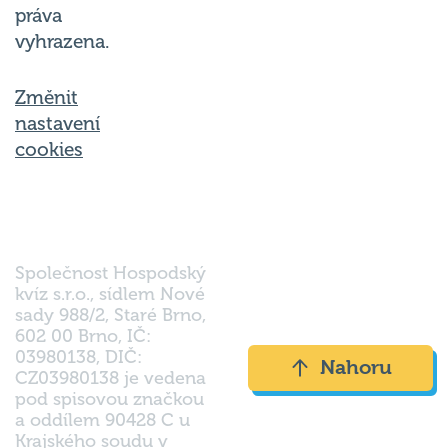
práva
vyhrazena.
Změnit
nastavení
cookies
Společnost Hospodský
kvíz s.r.o., sídlem Nové
sady 988/2, Staré Brno,
602 00 Brno, IČ:
03980138, DIČ:
Nahoru
CZ03980138 je vedena
pod spisovou značkou
a oddílem 90428 C u
Krajského soudu v