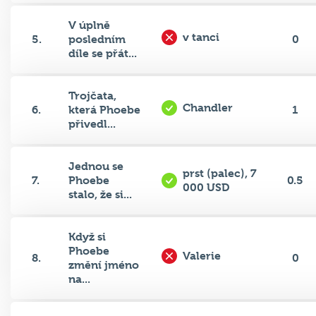
V úplně
v tanci
5.
posledním
0
díle se přát...
Trojčata,
Chandler
6.
která Phoebe
1
přivedl...
Jednou se
prst (palec), 7
7.
Phoebe
0.5
000 USD
stalo, že si...
Když si
Phoebe
Valerie
8.
0
změní jméno
na...