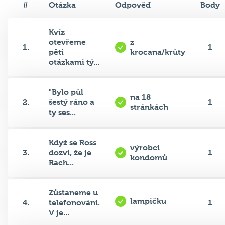
#
Otázka
Odpověď
Body
Kvíz
otevřeme
z
1.
1
pěti
krocana/krůty
otázkami tý...
"Bylo půl
na 18
2.
šestý ráno a
1
stránkách
ty ses...
Když se Ross
výrobci
3.
dozví, že je
1
kondomů
Rach...
Zůstaneme u
lampičku
4.
telefonování.
1
V je...