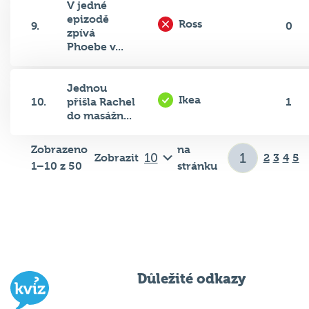
V jedné
epizodě
Ross
9.
0
zpívá
Phoebe v...
Jednou
Ikea
10.
přišla Rachel
1
do masážn...
Zobrazeno
na
Zobrazit
2
3
4
5
1–10 z 50
stránku
Důležité odkazy