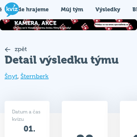
é
Kde hrajeme
Můj tým
Výsledky
B
zpět
Detail výsledku týmu
Šnyt
,
Šternberk
Datum a čas
kvízu
01.