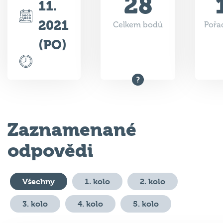
28
11.
2021
Celkem bodů
Pořad
(PO)
Zaznamenané
odpovědi
Všechny
1. kolo
2. kolo
3. kolo
4. kolo
5. kolo