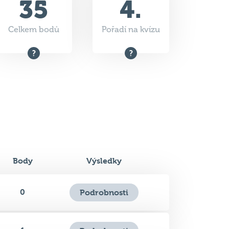
35
4.
Celkem bodů
Pořadí na kvízu
Body
Výsledky
0
Podrobnosti