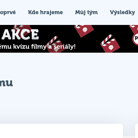
oprvé
Kde hrajeme
Můj tým
Výsledky
ýmu