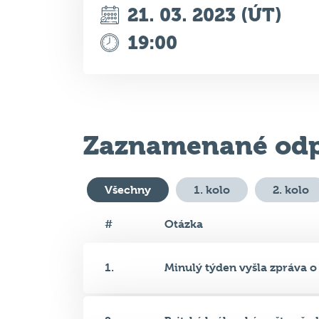
21. 03. 2023 (ÚT)
19:00
Zaznamenané odp
Všechny
1. kolo
2. kolo
#
Otázka
1.
Minulý týden vyšla zpráva o t