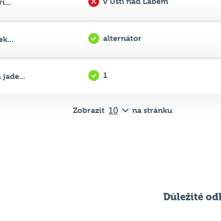
v Ústí nad Labem
...
alternátor
k...
1
jade...
Zobrazit
na stránku
Důležité od