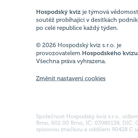
Hospodský kvíz
je týmová vědomost
soutěž probíhající v desítkách podni
po celé republice každý týden.
© 2026 Hospodský kvíz s.r.o. je
provozovatelem
Hospodského kvízu
Všechna práva vyhrazena.
Změnit nastavení cookies
Společnost Hospodský kvíz s.r.o., sídle
Brno, 602 00 Brno, IČ: 03980138, DIČ:
spisovou značkou a oddílem 90428 C u