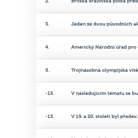
2.
Britská královská pošta předs
3.
Jeden ze dvou původních akt
4.
Americký Národní úřad pro l
5.
Trojnásobná olympijská vítěz
-15.
V následujícím tématu se bu
-13.
V 19. a 20. století byl předev.