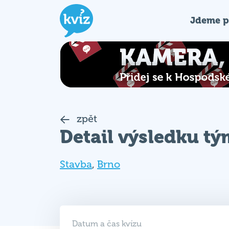
Jdeme p
zpět
Detail výsledku t
Stavba
,
Brno
Datum a čas kvízu