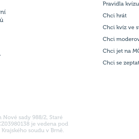
Pravidla kvízu
ní
Chci hrát
ků
Chci kvíz ve
Chci modero
Chci jet na M
.
Chci se zepta
m Nové sady 988/2, Staré
 CZ03980138 je vedena pod
 Krajského soudu v Brně.