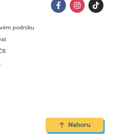
 svém podniku
vat
ČR
t
Nahoru