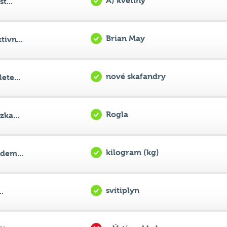
A) květiny
t...
Brian May
ivn...
nové skafandry
ete...
Rogla
ka...
kilogram (kg)
dem...
svítiplyn
..