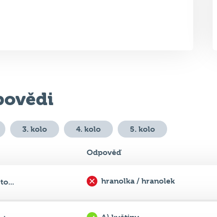
ovědi
3. kolo
4. kolo
5. kolo
Odpověď
hranolka / hranolek
o...