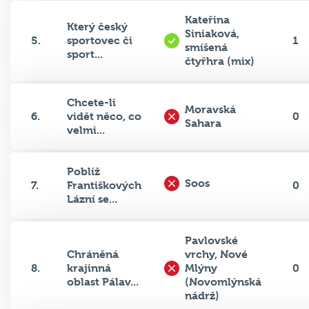
Kateřina
Který český
Siniaková,
5.
sportovec či
1
smíšená
sport...
čtyřhra (mix)
Chcete-li
Moravská
6.
vidět něco, co
0
Sahara
velmi...
Poblíž
Soos
7.
Františkových
0
Lázní se...
Pavlovské
Chráněná
vrchy, Nové
8.
krajinná
Mlýny
0
oblast Pálav...
(Novomlýnská
nádrž)