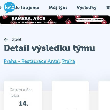
é
Kde hrajeme
Můj tým
Výsledky
B
zpět
Detail výsledku týmu
Praha - Restaurace Antal
,
Praha
Datum a čas
kvízu
14.