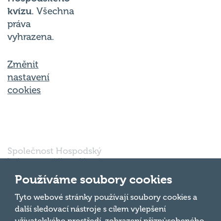
kvízu
. Všechna
práva
vyhrazena.
Změnit
nastavení
cookies
Společnost Hospodský
kvíz s.r.o., sídlem Nové
sady 988/2, Staré Brno,
Používáme soubory cookies
602 00 Brno, IČ:
03980138, DIČ:
Nahoru
Tyto webové stránky používají soubory cookies a
CZ03980138 je vedena
další sledovací nástroje s cílem vylepšení
pod spisovou značkou