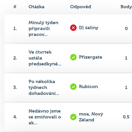
#
Otázka
Odpověď
Body
Minulý týden
D) šaliny
1.
připravili
0
pracov...
Ve čtvrtek
Pfizergate
2.
ustála
1
předsedkyně...
Po několika
Rubicon
3.
týdnech
1
dohadování...
Nedávno jsme
moa, Nový
4.
se zmiňovali o
0.5
Zéland
ak...