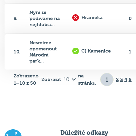
Nyní se
Hranická
9.
podíváme na
0
nejhlubší...
Nesmíme
opomenout
C) Kamenice
10.
1
Národní
park...
Zobrazeno
na
Zobrazit
2
3
4
5
1–10 z 50
stránku
Důležité odkazy