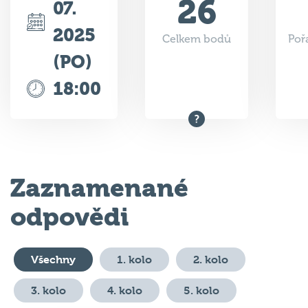
26
07.
2025
Celkem bodů
Poř
(PO)
18:00
Zaznamenané
odpovědi
Všechny
1. kolo
2. kolo
3. kolo
4. kolo
5. kolo