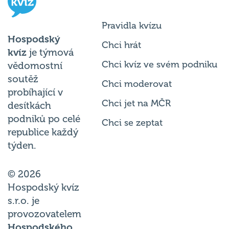
Pravidla kvízu
Hospodský
Chci hrát
kvíz
je týmová
Chci kvíz ve svém podniku
vědomostní
soutěž
Chci moderovat
probíhající v
Chci jet na MČR
desítkách
podniků po celé
Chci se zeptat
republice každý
týden.
© 2026
Hospodský kvíz
s.r.o. je
provozovatelem
Hospodského