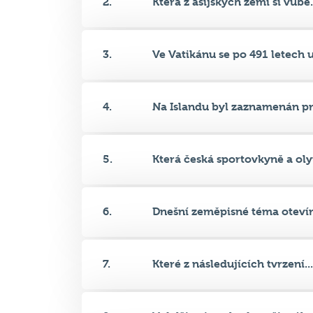
2.
Která z asijských zemí si vůbe.
3.
Ve Vatikánu se po 491 letech u.
4.
Na Islandu byl zaznamenán pr
5.
Která česká sportovkyně a oly
6.
Dnešní zeměpisné téma otevír
7.
Které z následujících tvrzení...