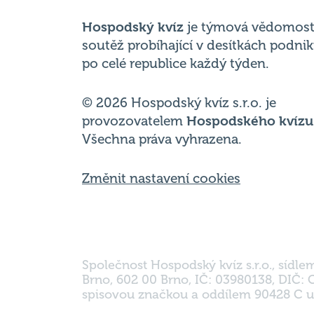
Hospodský kvíz
je týmová vědomost
soutěž probíhající v desítkách podni
po celé republice každý týden.
© 2026 Hospodský kvíz s.r.o. je
provozovatelem
Hospodského kvízu
Všechna práva vyhrazena.
Změnit nastavení cookies
Společnost Hospodský kvíz s.r.o., sídle
Brno, 602 00 Brno, IČ: 03980138, DIČ:
spisovou značkou a oddílem 90428 C u