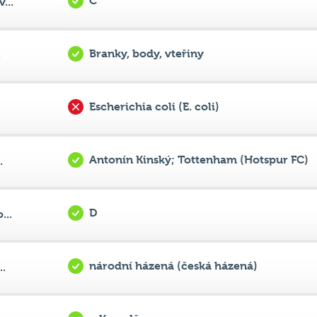
Branky, body, vteřiny
.
Escherichia coli (E. coli)
Antonín Kinský; Tottenham (Hotspur FC)
.
D
...
národní házená (česká házená)
..
o Kanadě
.