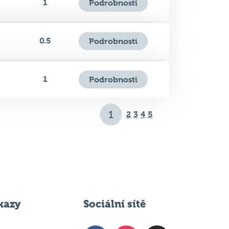
0.5
Podrobnosti
1
Podrobnosti
2
3
4
5
kazy
Sociální sítě