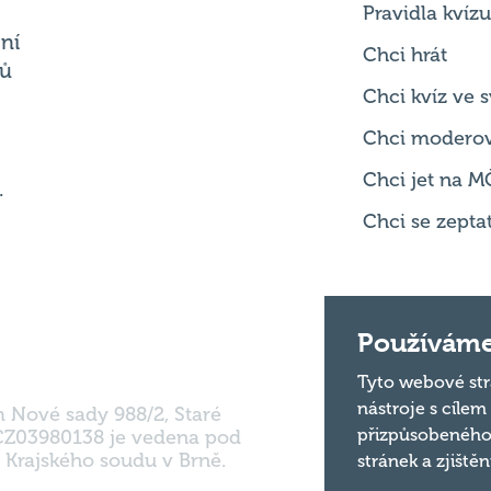
Chci kvíz ve
Chci modero
Chci jet na M
.
Chci se zepta
m Nové sady 988/2, Staré
Používáme
 CZ03980138 je vedena pod
 Krajského soudu v Brně.
Tyto webové str
nástroje s cílem
přizpůsobeného
stránek a zjiště