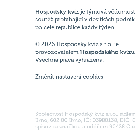
po celé republice každý týden.
© 2026 Hospodský kvíz s.r.o. je
provozovatelem
Hospodského kvízu
Všechna práva vyhrazena.
Změnit nastavení cookies
Společnost Hospodský kvíz s.r.o., sídle
Brno, 602 00 Brno, IČ: 03980138, DIČ:
spisovou značkou a oddílem 90428 C u