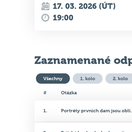
Zaznamenané odp
Všechny
1. kolo
2. kolo
#
Otázka
1.
Portréty prvních dam jsou oblí..
2.
Britské bankovky budou mít nov