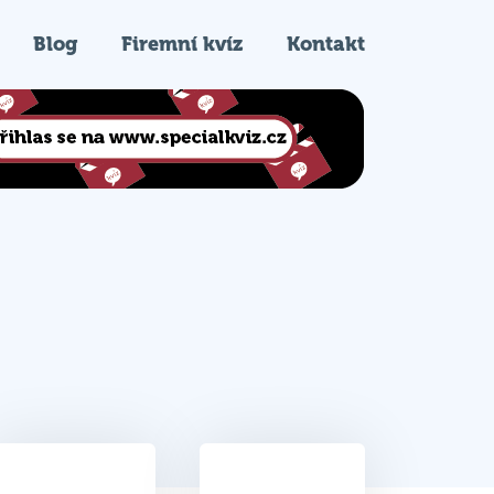
Blog
Firemní kvíz
Kontakt
38
2.
Celkem bodů
Pořadí na kvízu