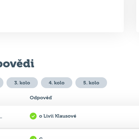
ovědi
3. kolo
4. kolo
5. kolo
Odpověď
o Livii Klausové
.
C
...