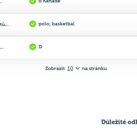
polo; basketbal
ů...
D
..
Zobrazit
na stránku
Důležité od
Pravidla kvízu
ní
Chci hrát
ků