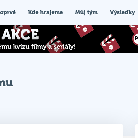
oprvé
Kde hrajeme
Můj tým
Výsledky
ýmu