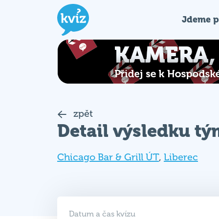
Jdeme p
zpět
Detail výsledku t
Chicago Bar & Grill ÚT
,
Liberec
Datum a čas kvízu
17. 03. 2026 (ÚT)
19:00