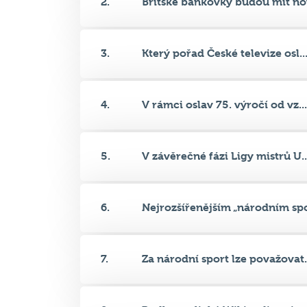
3.
Který pořad České televize osl..
4.
V rámci oslav 75. výročí od vz...
5.
V závěrečné fázi Ligy mistrů U..
6.
Nejrozšířenějším „národním spo
7.
Za národní sport lze považovat.
8.
Podle anglické Wikipedie exist..