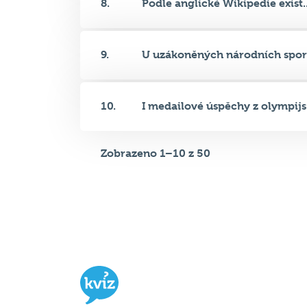
9.
U uzákoněných národních sport
10.
I medailové úspěchy z olympijs.
Zobrazeno 1–10 z 50
Hospodský kvíz
je týmová vědomost
soutěž probíhající v desítkách podni