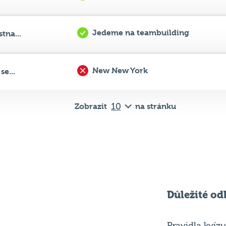
New New York
e...
Zobrazit
na stránku
Důležité od
Pravidla kvízu
ní
Chci hrát
ků