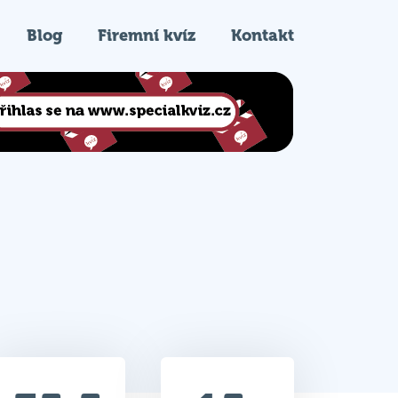
Blog
Firemní kvíz
Kontakt
35.5
15.
Celkem bodů
Pořadí na kvízu