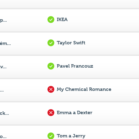
Taylor Swift
ém...
Pavel Francouz
...
My Chemical Romance
..
Emma a Dexter
k...
Tom a Jerry
...
Jedeme na teambuilding
tna...