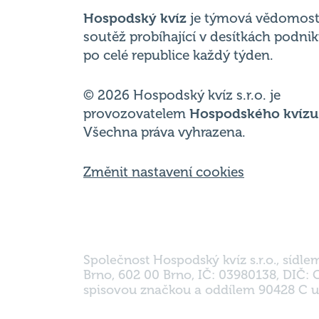
po celé republice každý týden.
© 2026 Hospodský kvíz s.r.o. je
provozovatelem
Hospodského kvízu
Všechna práva vyhrazena.
Změnit nastavení cookies
Společnost Hospodský kvíz s.r.o., sídle
Brno, 602 00 Brno, IČ: 03980138, DIČ:
spisovou značkou a oddílem 90428 C u