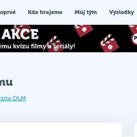
oprvé
Kde hrajeme
Můj tým
Výsledky
ýmu
rzita OLM