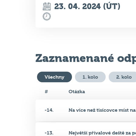
Zaznamenané odp
Všechny
1. kolo
2. kolo
#
Otázka
-14.
Na více než tisícovce míst na.
-13.
Největší přívalové deště za po
-12.
Desítka aktivistů hnutí Greenp