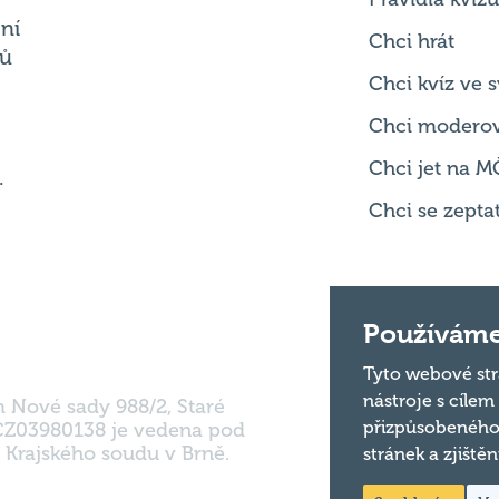
Chci kvíz ve
Chci modero
Chci jet na M
.
Chci se zepta
m Nové sady 988/2, Staré
Používáme
 CZ03980138 je vedena pod
 Krajského soudu v Brně.
Tyto webové str
nástroje s cílem
přizpůsobeného
stránek a zjiště