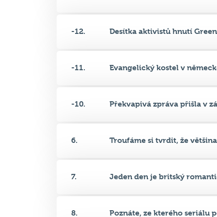
-11.
Evangelický kostel v německ
-10.
Překvapivá zpráva přišla v záv
6.
Troufáme si tvrdit, že většina.
7.
Jeden den je britský romantic
8.
Poznáte, ze kterého seriálu po
9.
Ambiciózní korporátní zaměs