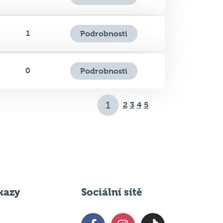
0
Podrobnosti
2
3
4
5
kazy
Sociální sítě