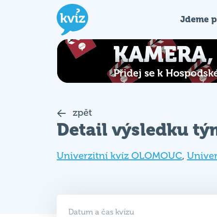
Jdeme p
zpět
Detail výsledku t
Univerzitní kvíz OLOMOUC
,
Unive
Datum a čas kvízu
23. 04. 2024 (ÚT)