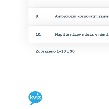
10.
Napište název města, v němž s
Zobrazeno 1–10 z 50
Hospodský kvíz
je týmová vědomost
soutěž probíhající v desítkách podni