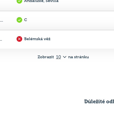
C
..
Belémská věž
..
Zobrazit
na stránku
Důležité od
Pravidla kvízu
ní
Chci hrát
ků