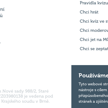
Chci kvíz ve
Chci modero
Chci jet na M
.
Chci se zepta
m Nové sady 988/2, Staré
Používáme
 CZ03980138 je vedena pod
 Krajského soudu v Brně.
Tyto webové str
nástroje s cílem
přizpůsobeného
stránek a zjiště