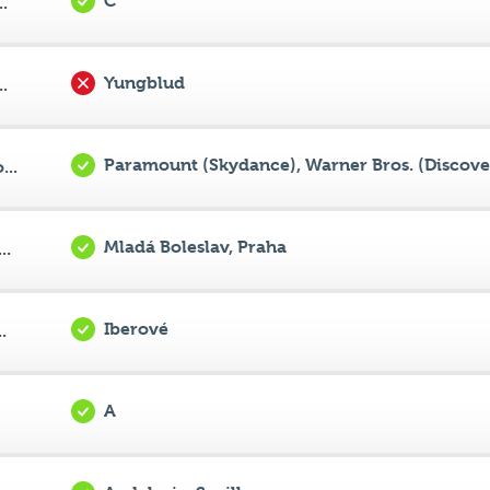
Yungblud
.
Paramount (Skydance), Warner Bros. (Discove
...
Mladá Boleslav, Praha
..
Iberové
.
A
Andalusie, Sevilla