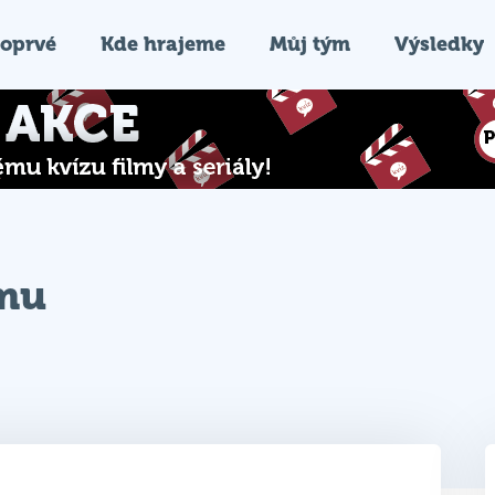
oprvé
Kde hrajeme
Můj tým
Výsledky
ýmu