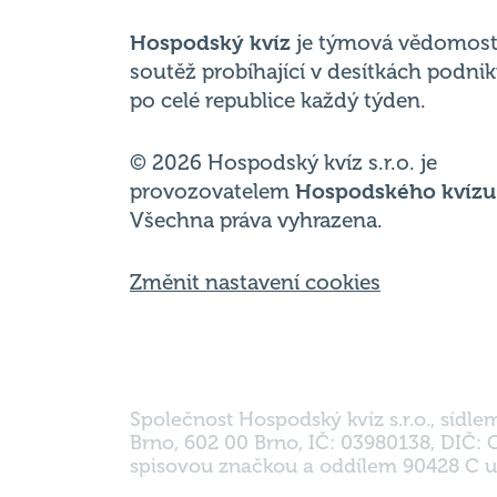
po celé republice každý týden.
© 2026 Hospodský kvíz s.r.o. je
provozovatelem
Hospodského kvízu
Všechna práva vyhrazena.
Změnit nastavení cookies
Společnost Hospodský kvíz s.r.o., sídle
Brno, 602 00 Brno, IČ: 03980138, DIČ:
spisovou značkou a oddílem 90428 C u