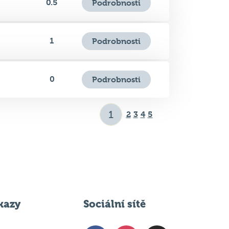
1
Podrobnosti
0
Podrobnosti
2
3
4
5
kazy
Sociální sítě