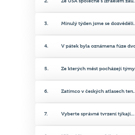
3.
Minulý týden jsme se dozvěděli..
4.
V pátek byla oznámena fúze dvo
5.
Ze kterých měst pocházejí týmy.
6.
Zatímco v českých atlasech ten..
7.
Vyberte správné tvrzení týkají...
8.
Níže vidíte na mapě jisté auto...