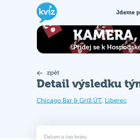
Jdeme p
zpět
Detail výsledku t
Chicago Bar & Grill ÚT
,
Liberec
Datum a čas kvízu
03. 03. 2026 (ÚT)
19:00