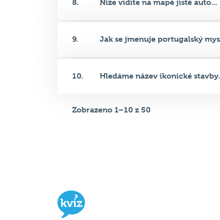
9.
Jak se jmenuje portugalský mys.
10.
Hledáme název ikonické stavby.
Zobrazeno 1–10 z 50
Hospodský kvíz
je týmová vědomost
soutěž probíhající v desítkách podni