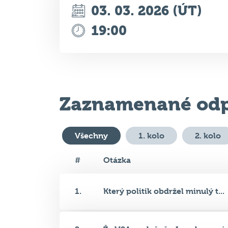
Zaznamenané odp
Všechny
1. kolo
2. kolo
#
Otázka
1.
Který politik obdržel minulý t...
2.
Že USA společně s Izraelem zaú..