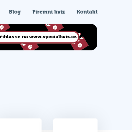
Blog
Firemní kvíz
Kontakt
40
2.
Celkem bodů
Pořadí na kvízu