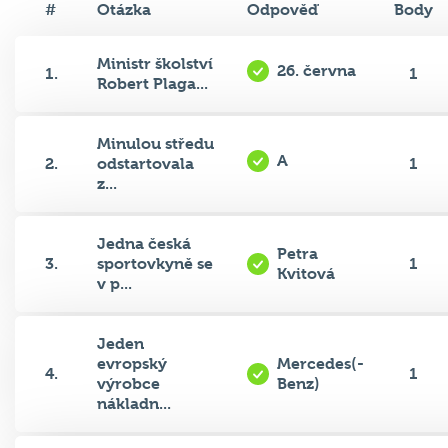
#
Otázka
Odpověď
Body
Ministr školství
26. června
1.
1
Robert Plaga...
Minulou středu
A
2.
odstartovala
1
z...
Jedna česká
Petra
3.
sportovkyně se
1
Kvitová
v p...
Jeden
evropský
Mercedes(-
4.
1
výrobce
Benz)
nákladn...