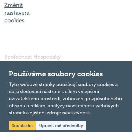
Změnit
nastavení
cookies
Společnost Hospodský
kvíz s.r.o., sídlem Nové
sady 988/2, Staré Brno,
Používáme soubory cookies
602 00 Brno, IČ:
03980138, DIČ:
Nahoru
Tyto webové stránky používají soubory cookies a
CZ03980138 je vedena
další sledovací nástroje s cílem vylepšení
pod spisovou značkou
uživatelského prostředí, zobrazení přizpůsobeného
a oddílem 90428 C u
obsahu a reklam, analýzy návštěvnosti webových
Krajského soudu v
Brně.
stránek a zjištění zdroje návštěvnosti.
Souhlasím
Upravit mé předvolby