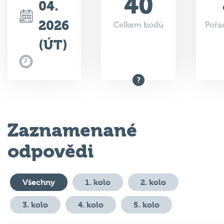
40
04.
2026
Celkem bodů
Pořad
(ÚT)
Zaznamenané
odpovědi
Všechny
1. kolo
2. kolo
3. kolo
4. kolo
5. kolo