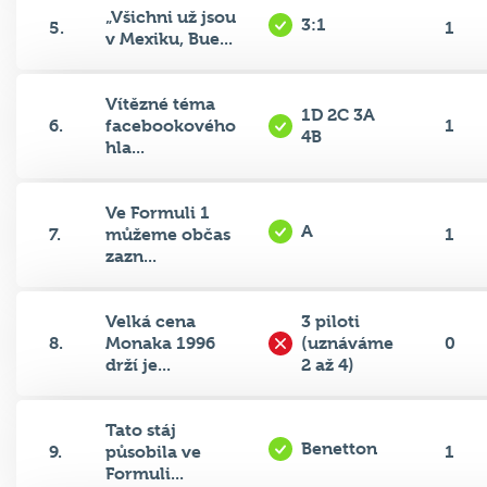
„Všichni už jsou
3:1
5.
1
v Mexiku, Bue...
Vítězné téma
1D 2C 3A
6.
facebookového
1
4B
hla...
Ve Formuli 1
A
7.
můžeme občas
1
zazn...
Velká cena
3 piloti
8.
Monaka 1996
(uznáváme
0
drží je...
2 až 4)
Tato stáj
Benetton
9.
působila ve
1
Formuli...