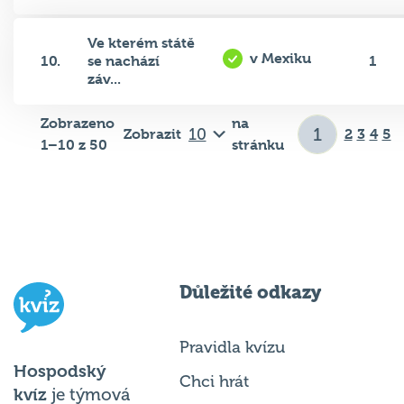
Ve kterém státě
v Mexiku
10.
se nachází
1
záv...
Zobrazeno
na
Zobrazit
2
3
4
5
1–10 z 50
stránku
Důležité odkazy
Pravidla kvízu
Hospodský
Chci hrát
kvíz
je týmová