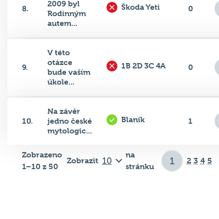
Rodinným
autem...
V této
otázce
1B 2D 3C 4A
9.
0
bude vaším
úkole...
Na závěr
Blaník
10.
jedno české
1
mytologic...
Zobrazeno
na
Zobrazit
2
3
4
5
1–10 z 50
stránku