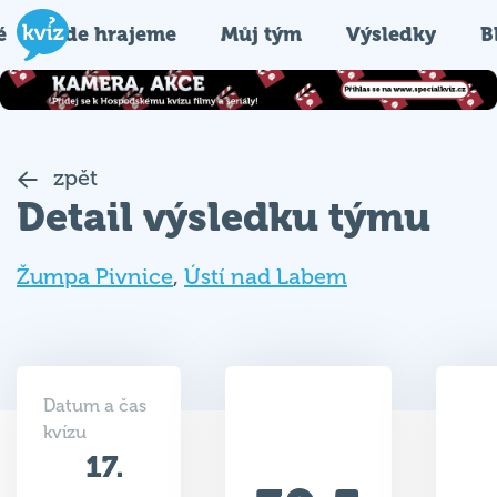
é
Kde hrajeme
Můj tým
Výsledky
B
zpět
Detail výsledku týmu
Žumpa Pivnice
,
Ústí nad Labem
Datum a čas
kvízu
17.
39.5
06.