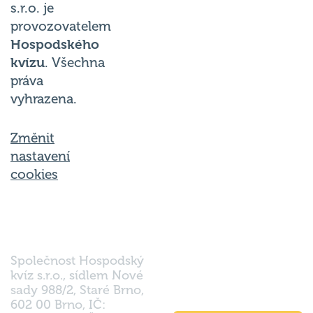
provozovatelem
Hospodského
kvízu
. Všechna
práva
vyhrazena.
Změnit
nastavení
cookies
Společnost Hospodský
kvíz s.r.o., sídlem Nové
sady 988/2, Staré Brno,
602 00 Brno, IČ:
03980138, DIČ: