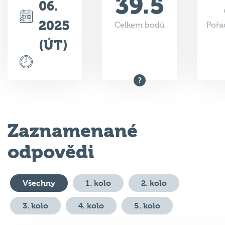
2025
Celkem bodů
Pořa
(ÚT)
Zaznamenané
odpovědi
Všechny
1. kolo
2. kolo
3. kolo
4. kolo
5. kolo
#
Otázka
Odpověď
Body