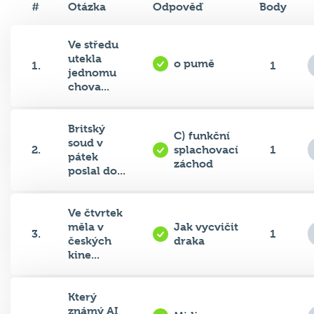
Ve středu
utekla
o pumě
1.
1
jednomu
chova...
Britský
C) funkční
soud v
2.
splachovací
1
pátek
záchod
poslal do...
Ve čtvrtek
měla v
Jak vycvičit
3.
1
českých
draka
kine...
Který
známý AI
Midjourney
4.
1
generátor