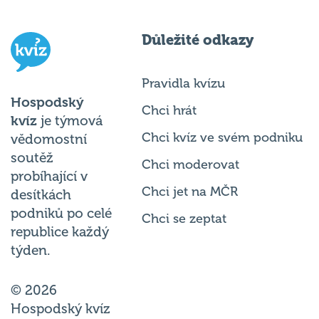
Důležité odkazy
Pravidla kvízu
Hospodský
Chci hrát
kvíz
je týmová
Chci kvíz ve svém podniku
vědomostní
soutěž
Chci moderovat
probíhající v
Chci jet na MČR
desítkách
podniků po celé
Chci se zeptat
republice každý
týden.
© 2026
Hospodský kvíz
s.r.o. je