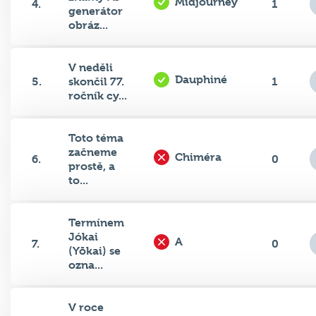
obráz...
V neděli
Dauphiné
5.
skončil 77.
1
ročník cy...
Toto téma
začneme
Chiméra
6.
0
prostě, a
to...
Termínem
Jókai
A
7.
0
(Yōkai) se
ozna...
V roce
2009 byl
Škoda Yeti
8.
0