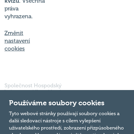
kvízu
. Všechna
práva
vyhrazena.
Změnit
nastavení
cookies
Společnost Hospodský
kvíz s.r.o., sídlem Nové
sady 988/2, Staré Brno,
Používáme soubory cookies
602 00 Brno, IČ:
03980138, DIČ:
Nahoru
Tyto webové stránky používají soubory cookies a
CZ03980138 je vedena
další sledovací nástroje s cílem vylepšení
pod spisovou značkou
uživatelského prostředí, zobrazení přizpůsobeného
a oddílem 90428 C u