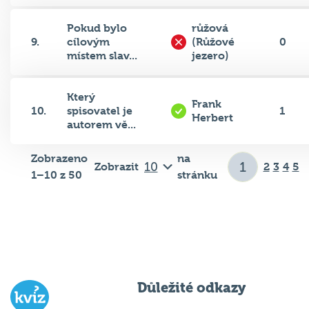
Pokud bylo
růžová
9.
cílovým
(Růžové
0
místem slav...
jezero)
Který
Frank
10.
spisovatel je
1
Herbert
autorem vě...
Zobrazeno
na
Zobrazit
2
3
4
5
1–10 z 50
stránku
Důležité odkazy