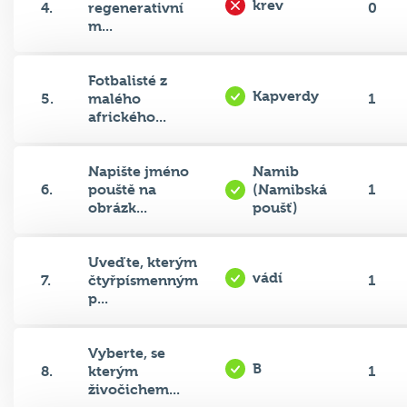
krev
4.
regenerativní
0
m...
Fotbalisté z
Kapverdy
5.
malého
1
afrického...
Napište jméno
Namib
6.
pouště na
(Namibská
1
obrázk...
poušť)
Uveďte, kterým
vádí
7.
čtyřpísmenným
1
p...
Vyberte, se
B
8.
kterým
1
živočichem...