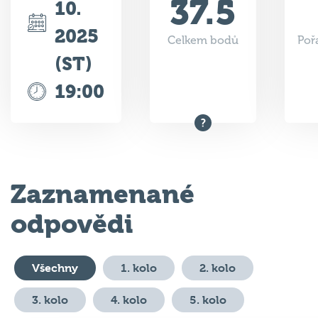
37.5
10.
2025
Celkem bodů
Poř
(ST)
19:00
Zaznamenané
odpovědi
Všechny
1. kolo
2. kolo
3. kolo
4. kolo
5. kolo