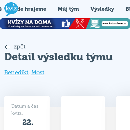
é
Kde hrajeme
Můj tým
Výsledky
B
zpět
Detail výsledku týmu
Benedikt
,
Most
Datum a čas
kvízu
22.