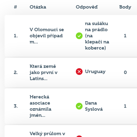
#
Otázka
Odpověď
Body
na sušáku
V Olomouci se
na prádlo
1.
objevil případ
(na
1
m...
klepači na
koberce)
Která země
Uruguay
2.
jako první v
0
Latins...
Herecká
asociace
Dana
3.
1
oznámila
Syslová
jmén...
Velký průlom v