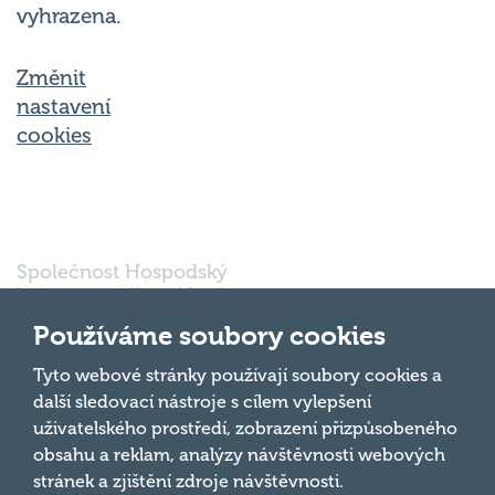
vyhrazena.
Změnit
nastavení
cookies
Společnost Hospodský
kvíz s.r.o., sídlem Nové
sady 988/2, Staré Brno,
Používáme soubory cookies
602 00 Brno, IČ:
03980138, DIČ:
Nahoru
Tyto webové stránky používají soubory cookies a
CZ03980138 je vedena
další sledovací nástroje s cílem vylepšení
pod spisovou značkou
uživatelského prostředí, zobrazení přizpůsobeného
a oddílem 90428 C u
obsahu a reklam, analýzy návštěvnosti webových
Krajského soudu v
Brně.
stránek a zjištění zdroje návštěvnosti.