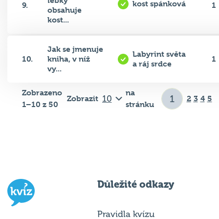
lebky
kost spánková
9.
1
obsahuje
kost...
Jak se jmenuje
Labyrint světa
10.
kniha, v níž
1
a ráj srdce
vy...
Zobrazeno
na
Zobrazit
2
3
4
5
1–10 z 50
stránku
Důležité odkazy
Pravidla kvízu