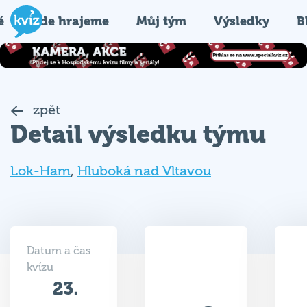
é
Kde hrajeme
Můj tým
Výsledky
B
zpět
Detail výsledku týmu
Lok-Ham
,
Hluboká nad Vltavou
Datum a čas
kvízu
23.