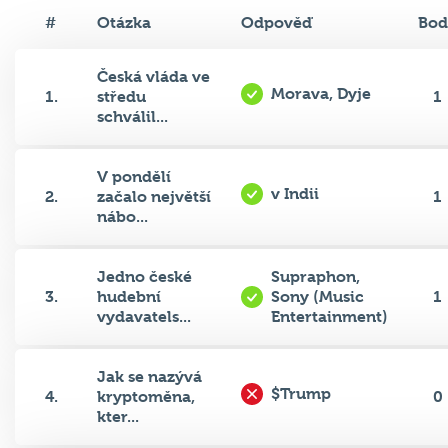
#
Otázka
Odpověď
Bod
Česká vláda ve
Morava, Dyje
1.
středu
1
schválil...
V pondělí
v Indii
2.
začalo největší
1
nábo...
Jedno české
Supraphon,
3.
hudební
Sony (Music
1
vydavatels...
Entertainment)
Jak se nazývá
$Trump
4.
kryptoměna,
0
kter...