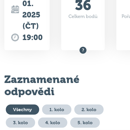
36
01.
2025
Celkem bodů
Poř
(ČT)
19:00
Zaznamenané
odpovědi
Všechny
1. kolo
2. kolo
3. kolo
4. kolo
5. kolo