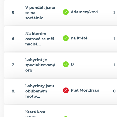
V pondělí jsme
Adamczykovi
5.
se na
1
sociálníc...
Na kterém
na Krétě
6.
ostrově se měl
1
nachá...
Labyrint je
D
7.
specializovaný
1
org...
Labyrinty jsou
Piet Mondrian
8.
oblíbeným
0
motiv...
Která kost