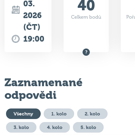
40
03.
2026
Celkem bodů
Poř
(ČT)
19:00
Zaznamenané
odpovědi
Všechny
1. kolo
2. kolo
3. kolo
4. kolo
5. kolo