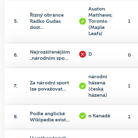
Auston
Řízný obránce
Matthews;
5.
Radko Gudas
Toronto
1
dost...
(Maple
Leafs)
Nejrozšířenějším
D
6.
0
„národním spo...
národní
Za národní sport
házená
7.
1
lze považovat...
(česká
házená)
Podle anglické
o Kanadě
8.
1
Wikipedie exist...