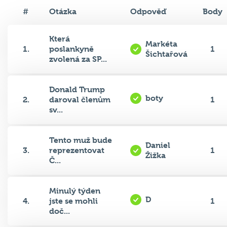
#
Otázka
Odpověď
Body
Která
Markéta
1.
poslankyně
1
Šichtařová
zvolená za SP...
Donald Trump
boty
2.
daroval členům
1
sv...
Tento muž bude
Daniel
3.
reprezentovat
1
Žižka
Č...
Minulý týden
D
4.
jste se mohli
1
doč...