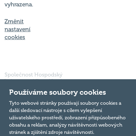
vyhrazena.
Změnit
nastavení
cookies
Společnost Hospodský
kvíz s.r.o., sídlem Nové
sady 988/2, Staré Brno,
Používáme soubory cookies
602 00 Brno, IČ:
03980138, DIČ:
Nahoru
Tyto webové stránky používají soubory cookies a
CZ03980138 je vedena
další sledovací nástroje s cílem vylepšení
pod spisovou značkou
uživatelského prostředí, zobrazení přizpůsobeného
a oddílem 90428 C u
obsahu a reklam, analýzy návštěvnosti webových
Krajského soudu v
Brně.
stránek a zjištění zdroje návštěvnosti.