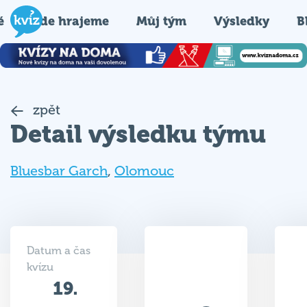
é
Kde hrajeme
Můj tým
Výsledky
B
zpět
Detail výsledku týmu
Bluesbar Garch
,
Olomouc
Datum a čas
kvízu
19.