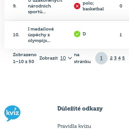
U uzákoněných
polo;
9.
národních
0
basketbal
sportů...
I medailové
D
10.
úspěchy z
1
olympijs...
Zobrazeno
na
Zobrazit
2
3
4
5
1–10 z 50
stránku
Důležité odkazy
Pravidla kvízu