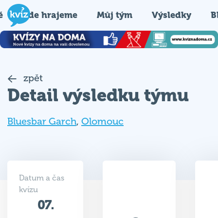
é
Kde hrajeme
Můj tým
Výsledky
B
zpět
Detail výsledku týmu
Bluesbar Garch
,
Olomouc
Datum a čas
kvízu
07.