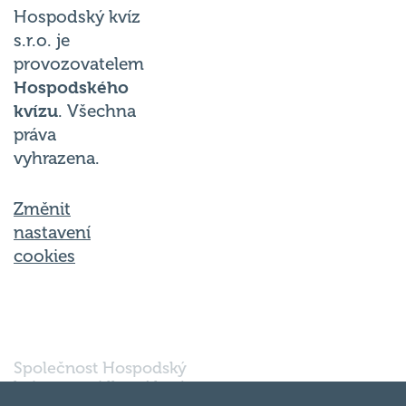
Hospodský kvíz
s.r.o. je
provozovatelem
Hospodského
kvízu
. Všechna
práva
vyhrazena.
Změnit
nastavení
cookies
Společnost Hospodský
kvíz s.r.o., sídlem Nové