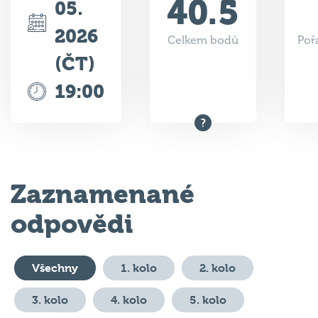
40.5
05.
2026
Celkem bodů
Poř
(ČT)
19:00
Zaznamenané
odpovědi
Všechny
1. kolo
2. kolo
3. kolo
4. kolo
5. kolo