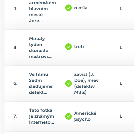
arménském
o osla
4.
hlavním
1
městě
Jere...
Minulý
týden
třetí
5.
1
skončilo
mistrovs...
Ve filmu
závist (J.
Sedm
Doe), hněv
6.
1
sledujeme
(detektiv
detekt...
Mills)
Tato fotka
Americké
7.
je známým
1
psycho
interneto...