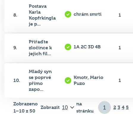
Postava
Karla
chrám smrti
8.
1
Kopfrkingla
je p...
Přiřaďte
1A 2C 3D 4B
9.
zločince k
1
jejich fil...
Mladý syn
se poprvé
Kmotr, Mario
10.
1
přímo
Puzo
zapo...
Zobrazeno
na
Zobrazit
2
3
4
5
1–10 z 50
stránku