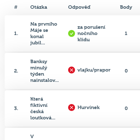
#
Otázka
Odpověď
Body
Na prvního
za porušení
Máje se
1.
nočního
1
konal
klidu
jubil...
Banksy
minulý
vlajku/prapor
2.
0
týden
nainstalov...
Která
fiktivní
Hurvínek
3.
0
česká
loutková...
V