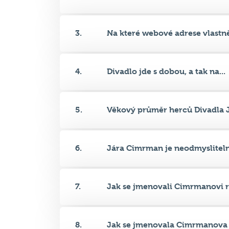
4.
Divadlo jde s dobou, a tak na...
5.
Věkový průměr herců Divadla J
6.
Jára Cimrman je neodmysliteln
7.
Jak se jmenovali Cimrmanovi ro
8.
Jak se jmenovala Cimrmanova k
9.
O Cimrmanovi je známo, že byl.