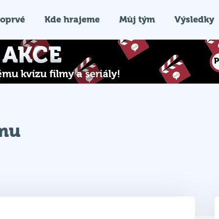
oprvé
Kde hrajeme
Můj tým
Výsledky
ýmu