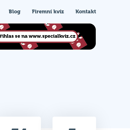
Blog
Firemní kvíz
Kontakt
34
3.
Celkem bodů
Pořadí na kvízu