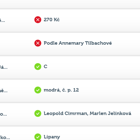
Podle Annemary Tilbachové
C
á...
modrá, č. p. 12
ě...
Leopold Cimrman, Marlen Jelínková
...
Lipany
o...
potkana
..