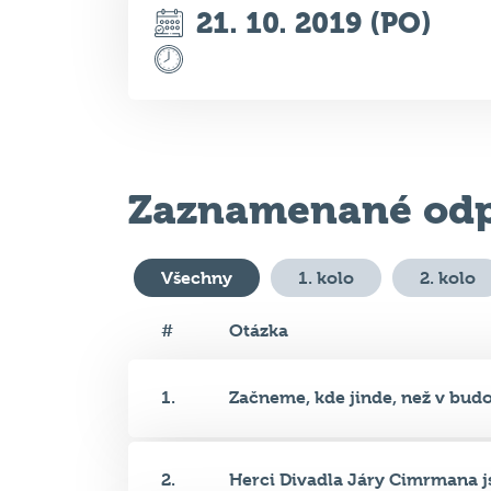
Zaznamenané odp
Všechny
1. kolo
2. kolo
#
Otázka
1.
Začneme, kde jinde, než v budo.
2.
Herci Divadla Járy Cimrmana js
3.
Na které webové adrese vlastně