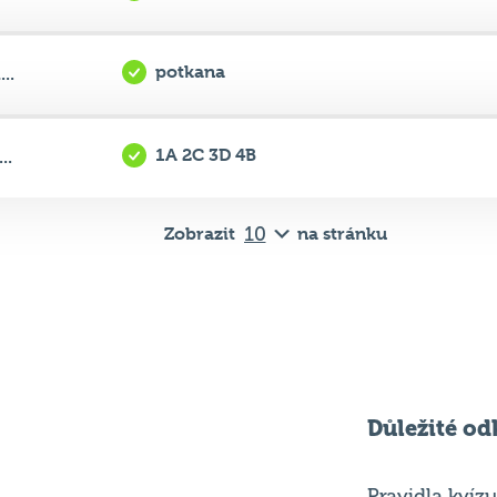
1A 2C 3D 4B
..
Zobrazit
na stránku
Důležité od
Pravidla kvízu
ní
Chci hrát
ků