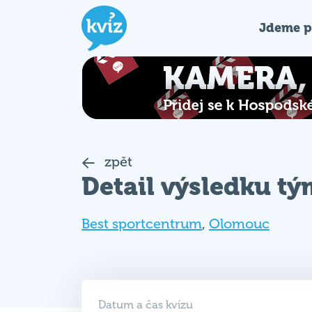
Jdeme p
zpět
Detail výsledku t
Best sportcentrum
,
Olomouc
Datum a čas kvízu
21. 10. 2019 (PO)