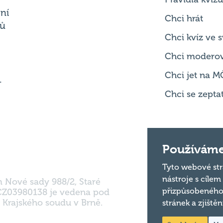
Chci kvíz ve
Chci modero
Chci jet na M
.
Chci se zepta
m Nové sady 988/2, Staré
Používáme
 CZ03980138 je vedena pod
 Krajského soudu v Brně.
Tyto webové str
nástroje s cílem
přizpůsobeného
stránek a zjiště