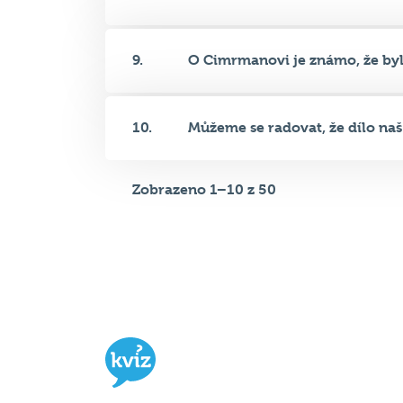
10.
Můžeme se radovat, že dílo naš.
Zobrazeno 1–10 z 50
Hospodský kvíz
je týmová vědomost
soutěž probíhající v desítkách podni