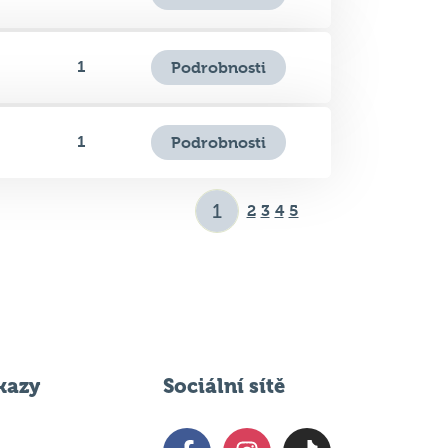
1
Podrobnosti
2
3
4
5
kazy
Sociální sítě