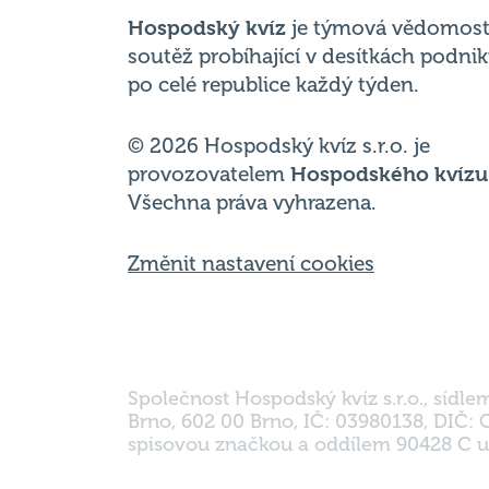
po celé republice každý týden.
© 2026 Hospodský kvíz s.r.o. je
provozovatelem
Hospodského kvízu
Všechna práva vyhrazena.
Změnit nastavení cookies
Společnost Hospodský kvíz s.r.o., sídle
Brno, 602 00 Brno, IČ: 03980138, DIČ:
spisovou značkou a oddílem 90428 C u