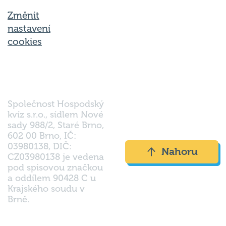
Změnit
nastavení
cookies
Společnost Hospodský
kvíz s.r.o., sídlem Nové
sady 988/2, Staré Brno,
602 00 Brno, IČ:
03980138, DIČ:
Nahoru
CZ03980138 je vedena
pod spisovou značkou
a oddílem 90428 C u
Krajského soudu v
Brně.