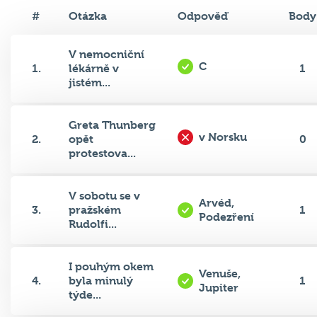
#
Otázka
Odpověď
Body
V nemocniční
C
1.
lékárně v
1
jistém...
Greta Thunberg
v Norsku
2.
opět
0
protestova...
V sobotu se v
Arvéd,
3.
pražském
1
Podezření
Rudolfi...
I pouhým okem
Venuše,
4.
byla minulý
1
Jupiter
týde...