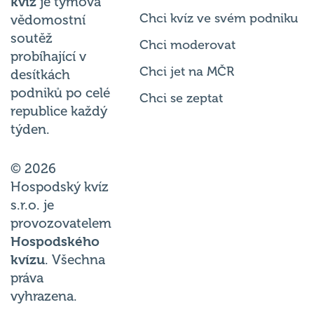
kvíz
je týmová
Chci kvíz ve svém podniku
vědomostní
soutěž
Chci moderovat
probíhající v
Chci jet na MČR
desítkách
podniků po celé
Chci se zeptat
republice každý
týden.
© 2026
Hospodský kvíz
s.r.o. je
provozovatelem
Hospodského
kvízu
. Všechna
práva
vyhrazena.