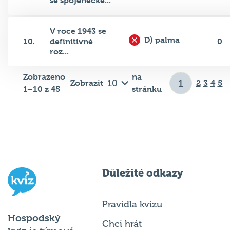
se spojenecké...
V roce 1943 se
D) palma
10.
definitivně
0
roz...
Zobrazeno
na
Zobrazit
2
3
4
5
1–10 z 45
stránku
Důležité odkazy
Pravidla kvízu
Hospodský
Chci hrát