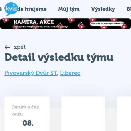
é
Kde hrajeme
Můj tým
Výsledky
B
zpět
Detail výsledku týmu
Pivovarský Dvůr ST
,
Liberec
Datum a čas
kvízu
08.