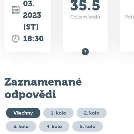
35.5
03.
2023
Celkem bodů
Poř
(ST)
18:30
Zaznamenané
odpovědi
Všechny
1. kolo
2. kolo
3. kolo
4. kolo
5. kolo