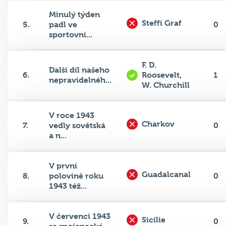
Minulý týden
Steffi Graf
5.
padl ve
0
sportovní...
F. D.
Další díl našeho
6.
Roosevelt,
1
nepravidelnéh...
W. Churchill
V roce 1943
Charkov
7.
vedly sovětská
0
a n...
V první
Guadalcanal
8.
polovině roku
0
1943 též...
V červenci 1943
Sicílie
9.
0