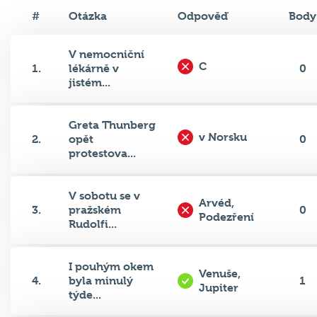
#
Otázka
Odpověď
Body
V nemocniční
C
1.
lékárně v
0
jistém...
Greta Thunberg
v Norsku
2.
opět
0
protestova...
V sobotu se v
Arvéd,
3.
pražském
0
Podezření
Rudolfi...
I pouhým okem
Venuše,
4.
byla minulý
1
Jupiter
týde...