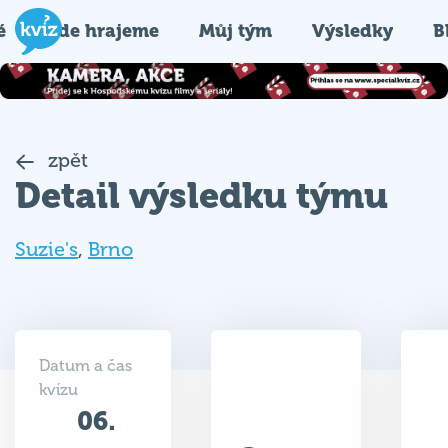
é
Kde hrajeme
Můj tým
Výsledky
B
zpět
Detail výsledku týmu
Suzie's
,
Brno
Datum a čas
kvízu
06.
23.5
03.