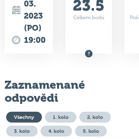
2023
Celkem bodů
Poř
(PO)
19:00
Zaznamenané
odpovědi
Všechny
1. kolo
2. kolo
3. kolo
4. kolo
5. kolo