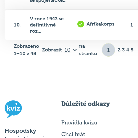
V roce 1943 se
Afrikakorps
10.
definitivně
1
roz...
Zobrazeno
na
Zobrazit
2
3
4
5
1–10 z 45
stránku
Důležité odkazy
Pravidla kvízu
Hospodský
Chci hrát
kvíz
je týmová