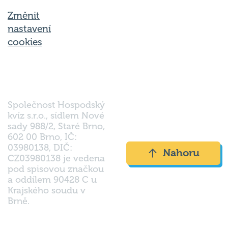
Změnit
nastavení
cookies
Společnost Hospodský
kvíz s.r.o., sídlem Nové
sady 988/2, Staré Brno,
602 00 Brno, IČ:
03980138, DIČ:
Nahoru
CZ03980138 je vedena
pod spisovou značkou
a oddílem 90428 C u
Krajského soudu v
Brně.