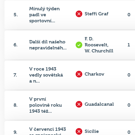
Minulý týden
Steffi Graf
5.
padl ve
0
sportovní...
F. D.
Další díl našeho
6.
Roosevelt,
1
nepravidelnéh...
W. Churchill
V roce 1943
Charkov
7.
vedly sovětská
0
a n...
V první
Guadalcanal
8.
polovině roku
0
1943 též...
V červenci 1943
Sicílie
9.
0
se spojenecké...