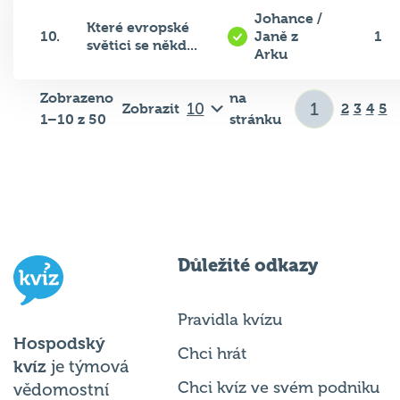
Johance /
Které evropské
10.
Janě z
1
světici se někd...
Arku
Zobrazeno
na
Zobrazit
2
3
4
5
1–10 z 50
stránku
Důležité odkazy
Pravidla kvízu
Hospodský
Chci hrát
kvíz
je týmová
Chci kvíz ve svém podniku
vědomostní
soutěž