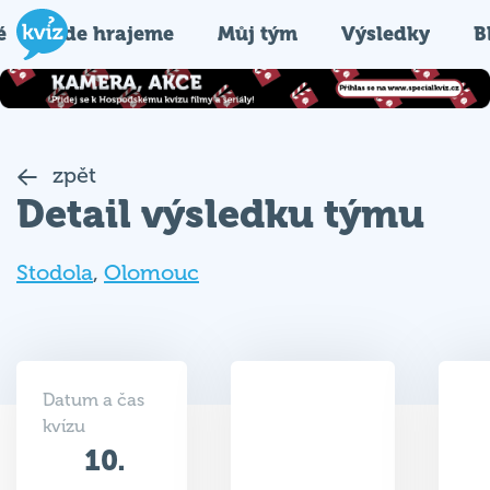
é
Kde hrajeme
Můj tým
Výsledky
B
zpět
Detail výsledku týmu
Stodola
,
Olomouc
Datum a čas
kvízu
10.
31
05.