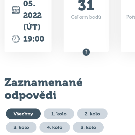
2022
Celkem bodů
Poř
(ÚT)
19:00
Zaznamenané
odpovědi
Všechny
1. kolo
2. kolo
3. kolo
4. kolo
5. kolo