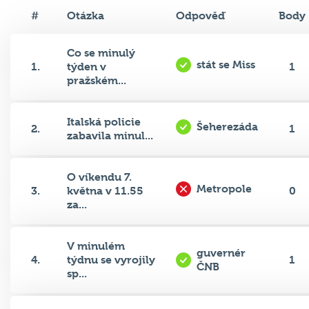
#
Otázka
Odpověď
Body
Co se minulý
stát se Miss
1.
týden v
1
pražském...
Italská policie
Šeherezáda
2.
1
zabavila minul...
O víkendu 7.
Metropole
3.
května v 11.55
0
za...
V minulém
guvernér
4.
týdnu se vyrojily
1
ČNB
sp...
Kvůli dešti se
smetiště