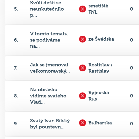
5.
neuskutečnilo
0
FNL
p...
V tomto tématu
ze Švédska
6.
se podíváme
0
na...
Jak se jmenoval
Rostislav /
7.
0
velkomoravský...
Rastislav
Na obrázku
Kyjevská
8.
vidíme svatého
0
Rus
Vlad...
Svatý Ivan Rilský
Bulharska
9.
0
byl poustevn...