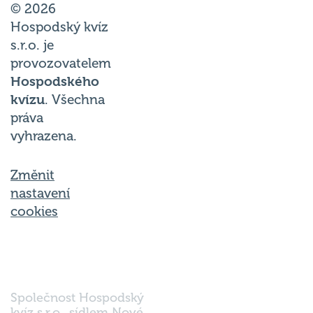
Hospodský kvíz
s.r.o. je
provozovatelem
Hospodského
kvízu
. Všechna
práva
vyhrazena.
Změnit
nastavení
cookies
Společnost Hospodský
kvíz s.r.o., sídlem Nové