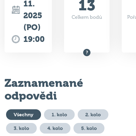
2025
Celkem bodů
Poř
(PO)
19:00
Zaznamenané
odpovědi
Všechny
1. kolo
2. kolo
3. kolo
4. kolo
5. kolo