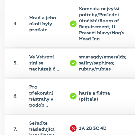
Komnata nejvyšší
potřeby/Poslední
Hrad a jeho
útočiště/Room of
4.
okolí byly
Requirement; U
protkán...
Prasečí hlavy/Hog's
Head Inn
Ve Vstupní
smaragdy/emeralds;
5.
síni se
safíry/saphires;
nacházejí č...
rubíny/rubies
Pro
překonání
harfa a flétna
6.
nástrahy v
(píšťala)
podob...
Seřaďte
1A 2B 3C 4D
7.
následující
herečky po...