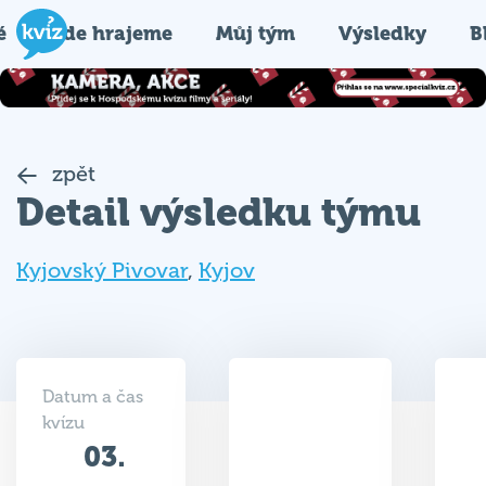
é
Kde hrajeme
Můj tým
Výsledky
B
zpět
Detail výsledku týmu
Kyjovský Pivovar
,
Kyjov
Datum a čas
kvízu
03.
13
11.