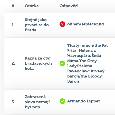
#
Otázka
Odpověď
Stejně jako
oliheň/sépie/squid
1.
prváci se do
Brada...
Tlustý mnich/the Fat
Friar; Helena z
Havraspáru/Šedá
Každá ze čtyř
dáma/the Grey
2.
bradavických
Lady/Helena
kol...
Ravenclaw; Krvavý
baron/the Bloody
Baron
Zobrazená
Armando Dippet
3.
slova nemají
být pop...