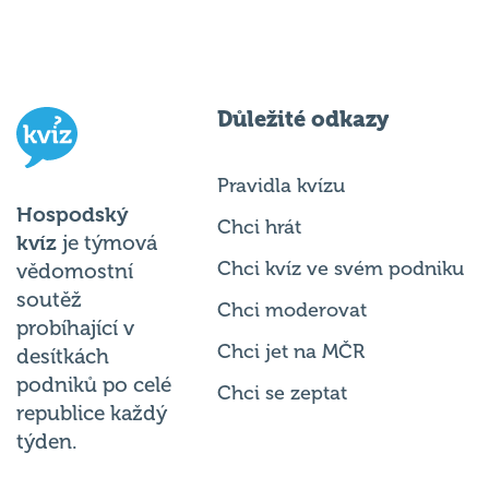
Důležité odkazy
Pravidla kvízu
Hospodský
Chci hrát
kvíz
je týmová
Chci kvíz ve svém podniku
vědomostní
soutěž
Chci moderovat
probíhající v
Chci jet na MČR
desítkách
podniků po celé
Chci se zeptat
republice každý
týden.
© 2026