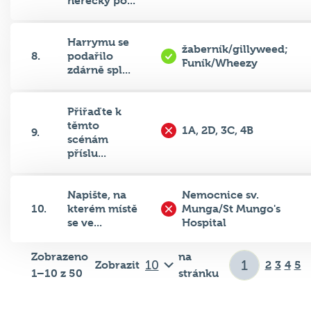
Harrymu se
žaberník/gillyweed;
8.
podařilo
Funík/Wheezy
zdárně spl...
Přiřaďte k
těmto
1A, 2D, 3C, 4B
9.
scénám
příslu...
Napište, na
Nemocnice sv.
10.
kterém místě
Munga/St Mungo's
se ve...
Hospital
Zobrazeno
na
Zobrazit
2
3
4
5
1–10 z 50
stránku