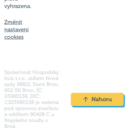
vyhrazena.
Změnit
nastavení
cookies
Společnost Hospodský
kvíz s.r.o., sídlem Nové
sady 988/2, Staré Brno,
602 00 Brno, IČ:
03980138, DIČ:
Nahoru
CZ03980138 je vedena
pod spisovou značkou
a oddílem 90428 C u
Krajského soudu v
Brně.