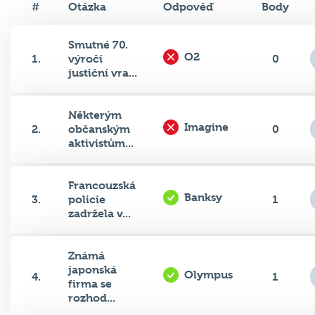
Smutné 70.
O2
1.
výročí
0
justiční vra...
Některým
Imagine
2.
občanským
0
aktivistům...
Francouzská
Banksy
3.
policie
1
zadržela v...
Známá
japonská
Olympus
4.
1
firma se
rozhod...