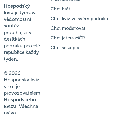
Hospodský
Chci hrát
kvíz
je týmová
Chci kvíz ve svém podniku
vědomostní
soutěž
Chci moderovat
probíhající v
Chci jet na MČR
desítkách
podniků po celé
Chci se zeptat
republice každý
týden.
© 2026
Hospodský kvíz
s.r.o. je
provozovatelem
Hospodského
kvízu
. Všechna
práva