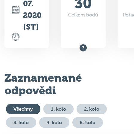
2020
Celkem bodů
Pořa
(ST)
Zaznamenané
odpovědi
Všechny
1. kolo
2. kolo
3. kolo
4. kolo
5. kolo
#
Otázka
Odpověď
Body