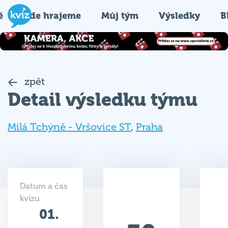
é
Kde hrajeme
Můj tým
Výsledky
B
zpět
Detail výsledku týmu
Milá Tchýně - Vršovice ST
,
Praha
Datum a čas
kvízu
01.
30
07.