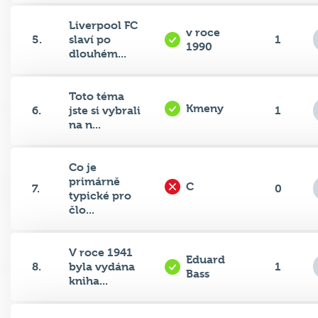
Liverpool FC
v roce
5.
slaví po
1
1990
dlouhém...
Toto téma
Kmeny
6.
jste si vybrali
1
na n...
Co je
primárně
C
7.
0
typické pro
člo...
V roce 1941
Eduard
8.
byla vydána
1
Bass
kniha...
V lidském
ektomorf,