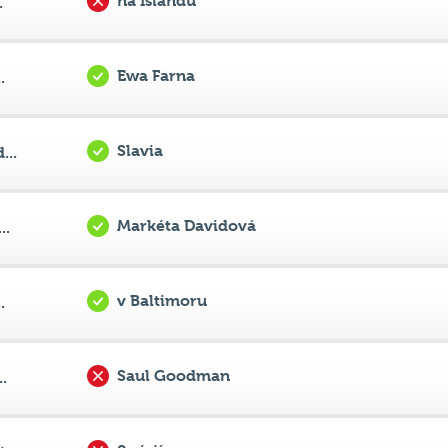
na Islandu
.
Ewa Farna
.
Slavia
...
Markéta Davidová
..
v Baltimoru
.
Saul Goodman
.