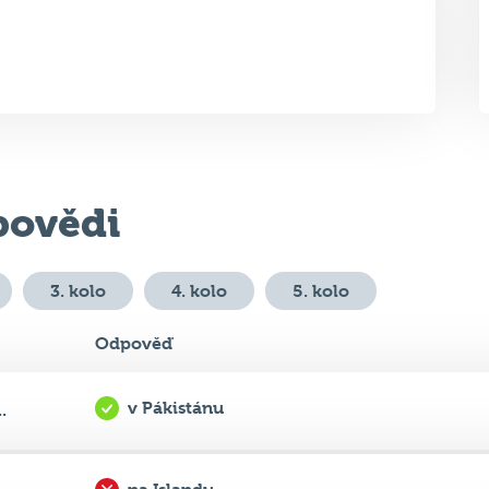
ovědi
3. kolo
4. kolo
5. kolo
Odpověď
v Pákistánu
.