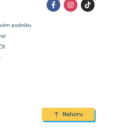
 svém podniku
vat
ČR
t
Nahoru