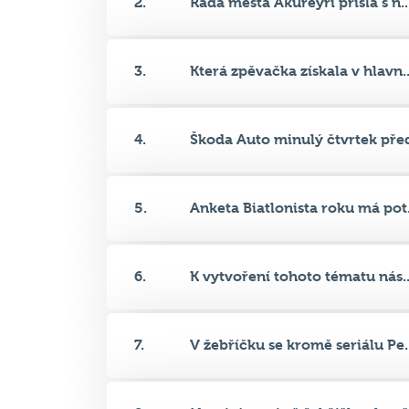
2.
Rada města Akureyri přišla s n..
3.
Která zpěvačka získala v hlavn..
4.
Škoda Auto minulý čtvrtek před
5.
Anketa Biatlonista roku má pot.
6.
K vytvoření tohoto tématu nás..
7.
V žebříčku se kromě seriálu Pe..