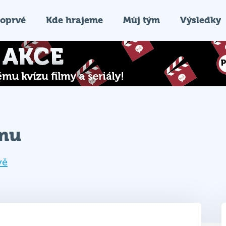
oprvé
Kde hrajeme
Můj tým
Výsledky
ýmu
vě