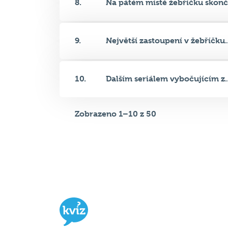
8.
Na pátém místě žebříčku skonči
9.
Největší zastoupení v žebříčku..
10.
Dalším seriálem vybočujícím z..
Zobrazeno 1–10 z 50