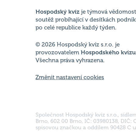
Hospodský kvíz
je týmová vědomost
soutěž probíhající v desítkách podni
po celé republice každý týden.
© 2026 Hospodský kvíz s.r.o. je
provozovatelem
Hospodského kvízu
Všechna práva vyhrazena.
Změnit nastavení cookies
Společnost Hospodský kvíz s.r.o., sídle
Brno, 602 00 Brno, IČ: 03980138, DIČ:
spisovou značkou a oddílem 90428 C u