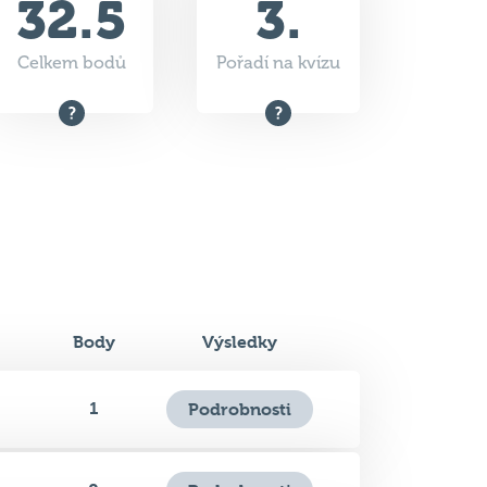
32.5
3.
Celkem bodů
Pořadí na kvízu
Body
Výsledky
1
Podrobnosti