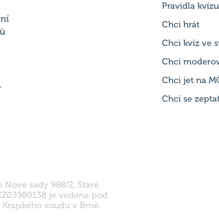
Pravidla kvízu
ní
Chci hrát
ků
Chci kvíz ve
Chci modero
Chci jet na M
.
Chci se zepta
m Nové sady 988/2, Staré
 CZ03980138 je vedena pod
 Krajského soudu v Brně.