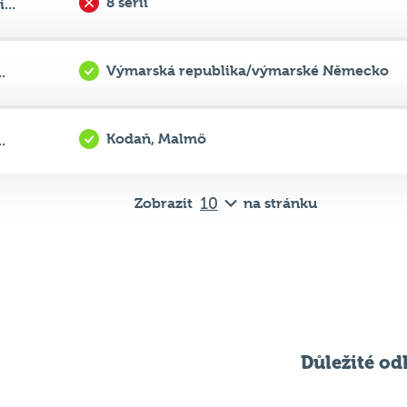
8 sérií
...
Výmarská republika/výmarské Německo
.
Kodaň, Malmö
.
Zobrazit
na stránku
Důležité od