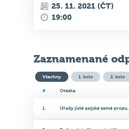
25. 11. 2021 (ČT)
19:00
Zaznamenané odp
Všechny
1. kolo
2. kolo
#
Otázka
1.
Úřady jisté asijské země propu..