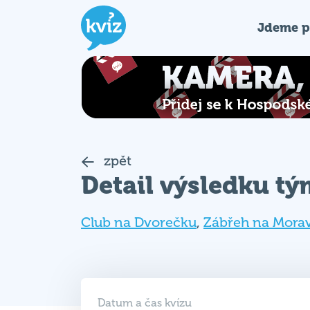
Jdeme p
zpět
Detail výsledku t
Club na Dvorečku
,
Zábřeh na Mora
Datum a čas kvízu