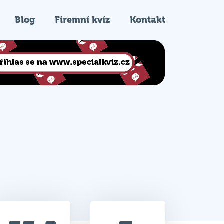
Blog
Firemní kvíz
Kontakt
33.5
7.
Celkem bodů
Pořadí na kvízu