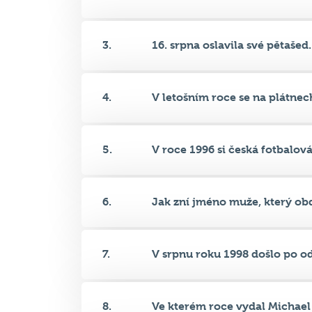
4.
V letošním roce se na plátnech
5.
V roce 1996 si česká fotbalová.
6.
Jak zní jméno muže, který obdr
7.
V srpnu roku 1998 došlo po odv
8.
Ve kterém roce vydal Michael J
9.
V roce 1996 získal Oscara za n.