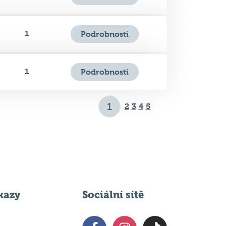
1
Podrobnosti
2
3
4
5
kazy
Sociální sítě