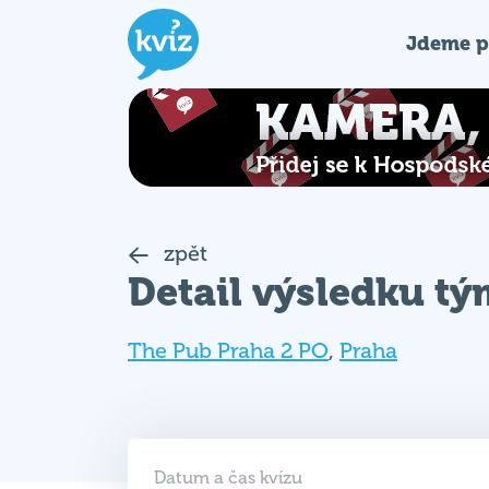
Jdeme p
zpět
Detail výsledku t
The Pub Praha 2 PO
,
Praha
Datum a čas kvízu
12. 09. 2023 (ÚT)