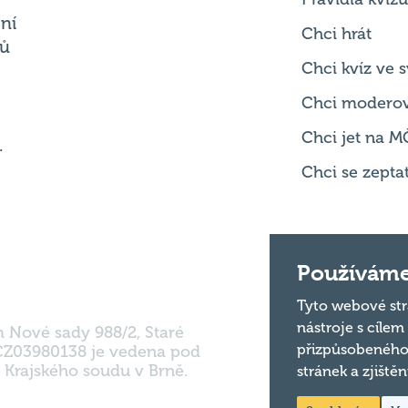
Chci kvíz ve
Chci modero
Chci jet na M
.
Chci se zepta
m Nové sady 988/2, Staré
Používáme
 CZ03980138 je vedena pod
 Krajského soudu v Brně.
Tyto webové str
nástroje s cílem
přizpůsobeného
stránek a zjiště