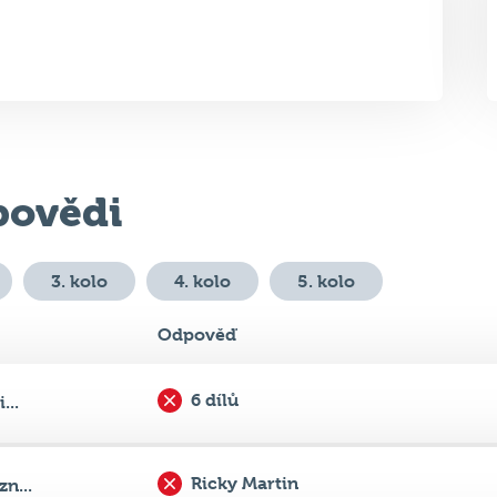
ovědi
3. kolo
4. kolo
5. kolo
Odpověď
6 dílů
...
Ricky Martin
n...
Sean Penn, Guy Ritchie
.