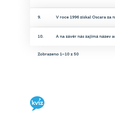
10.
A na závěr nás zajímá název as
Zobrazeno 1–10 z 50
Hospodský kvíz
je týmová vědomost
soutěž probíhající v desítkách podni