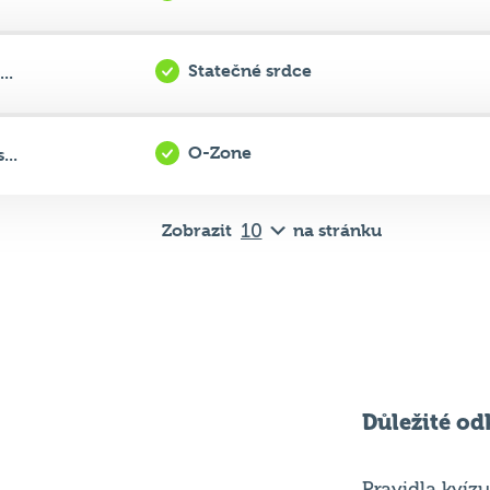
O-Zone
...
Zobrazit
na stránku
Důležité od
Pravidla kvízu
ní
Chci hrát
ků