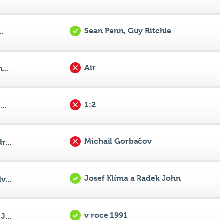
Air
...
1:2
..
Michail Gorbačov
...
Josef Klíma a Radek John
...
v roce 1991
...
Statečné srdce
..