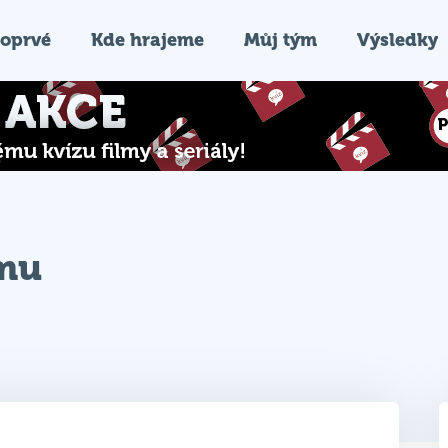
oprvé
Kde hrajeme
Můj tým
Výsledky
ýmu