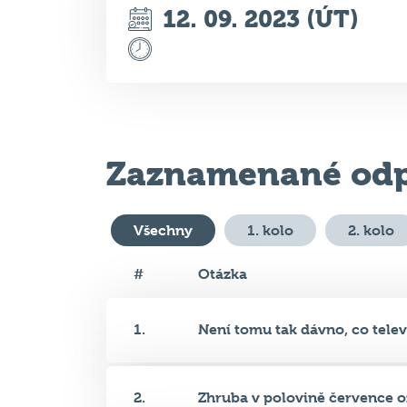
Zaznamenané odp
Všechny
1. kolo
2. kolo
#
Otázka
1.
Není tomu tak dávno, co televi
2.
Zhruba v polovině července oz
3.
16. srpna oslavila své pětašed..