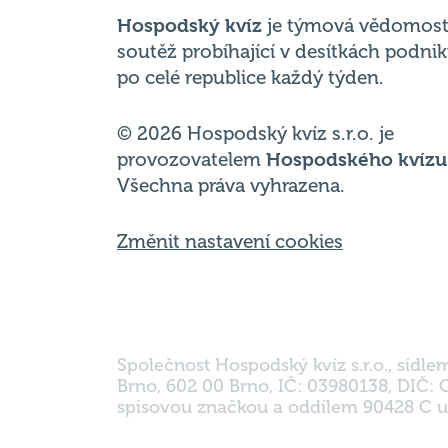
po celé republice každý týden.
© 2026 Hospodský kvíz s.r.o. je
provozovatelem
Hospodského kvízu
Všechna práva vyhrazena.
Změnit nastavení cookies
Společnost Hospodský kvíz s.r.o., sídle
Brno, 602 00 Brno, IČ: 03980138, DIČ:
spisovou značkou a oddílem 90428 C u