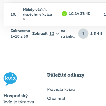
Někdy však k
1C 2A 3B 4D
10.
úspěchu v kvízu
1
s...
Zobrazeno
na
Zobrazit
2
3
4
5
1–10 z 50
stránku
Důležité odkazy
Pravidla kvízu
Hospodský
Chci hrát
kvíz
je týmová
Chci kvíz ve svém podniku
vědomostní