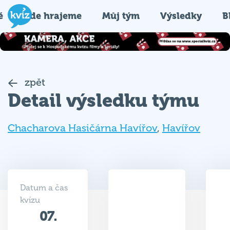
é
Kde hrajeme
Můj tým
Výsledky
B
zpět
Detail výsledku týmu
Chacharova Hasičárna Havířov
,
Havířov
Datum a čas
kvízu
07.
34.5
10.