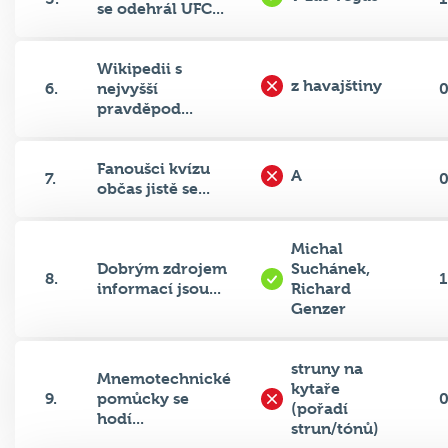
Wikipedii s
z havajštiny
6.
nejvyšší
pravděpod...
Fanoušci kvízu
A
7.
občas jistě se...
Michal
Dobrým zdrojem
Suchánek,
8.
1
informací jsou...
Richard
Genzer
struny na
Mnemotechnické
kytaře
9.
pomůcky se
(pořadí
hodí...
strun/tónů)