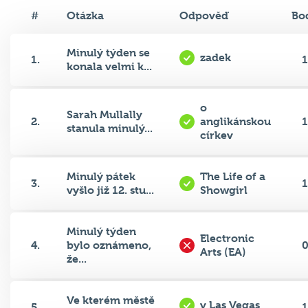
#
Otázka
Odpověď
Bo
Minulý týden se
zadek
1.
1
konala velmi k...
o
Sarah Mullally
2.
anglikánskou
1
stanula minulý...
církev
Minulý pátek
The Life of a
3.
1
vyšlo již 12. stu...
Showgirl
Minulý týden
Electronic
4.
bylo oznámeno,
Arts (EA)
že...
Ve kterém městě
v Las Vegas
5.
1
se odehrál UFC...