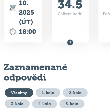
2025
Celkem bodů
Poř
(ÚT)
18:00
Zaznamenané
odpovědi
Všechny
1. kolo
2. kolo
3. kolo
4. kolo
5. kolo