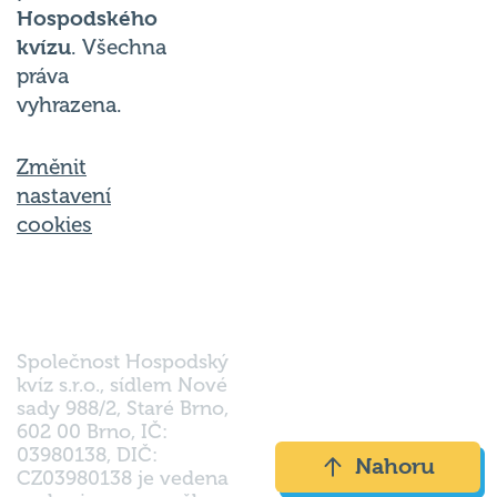
kvízu
. Všechna
práva
vyhrazena.
Změnit
nastavení
cookies
Společnost Hospodský
kvíz s.r.o., sídlem Nové
sady 988/2, Staré Brno,
602 00 Brno, IČ:
03980138, DIČ:
Nahoru
CZ03980138 je vedena
pod spisovou značkou