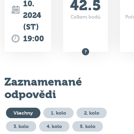
2024
Celkem bodů
Poř
(ST)
19:00
Zaznamenané
odpovědi
Všechny
1. kolo
2. kolo
3. kolo
4. kolo
5. kolo