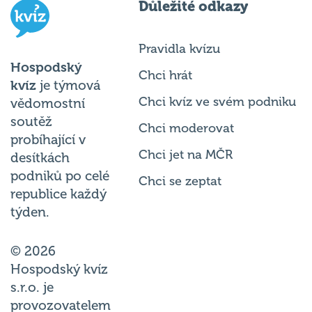
Pravidla kvízu
Hospodský
Chci hrát
kvíz
je týmová
Chci kvíz ve svém podniku
vědomostní
soutěž
Chci moderovat
probíhající v
Chci jet na MČR
desítkách
podniků po celé
Chci se zeptat
republice každý
týden.
© 2026
Hospodský kvíz
s.r.o. je
provozovatelem
Hospodského