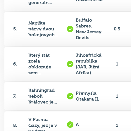
Buffalo
Napište
Sabres,
5.
názvy dvou
0.5
New Jersey
hokejových...
Devils
Který stát
Jihoafrická
zcela
republika
6.
1
obklopuje
(JAR, Jižní
zem...
Afrika)
Kaliningrad
Přemysla
7.
neboli
1
Otakara II.
Královec je...
V Pásmu
A
8.
Gazy, jež je v
1
podstat...