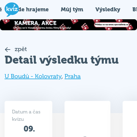
é
Kde hrajeme
Můj tým
Výsledky
B
zpět
Detail výsledku týmu
U Boudů - Kolovraty
,
Praha
Datum a čas
kvízu
09.
42.5
10.