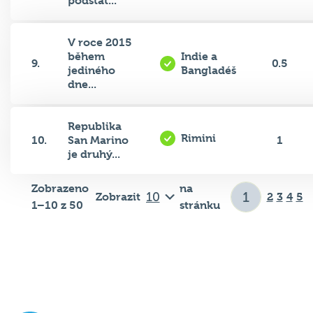
V roce 2015
během
Indie a
9.
0.5
jediného
Bangladéš
dne...
Republika
Rimini
10.
San Marino
1
je druhý...
Zobrazeno
na
Zobrazit
2
3
4
5
1–10 z 50
stránku
Důležité odkazy