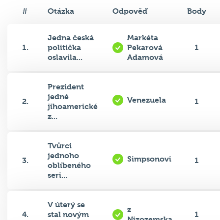
#
Otázka
Odpověď
Body
Jedna česká
Markéta
1.
politička
Pekarová
1
oslavila...
Adamová
Prezident
jedné
Venezuela
2.
1
jihoamerické
z...
Tvůrci
jednoho
Simpsonovi
3.
1
oblíbeného
seri...
V úterý se
z
4.
stal novým
1
Nizozemska
generáln...