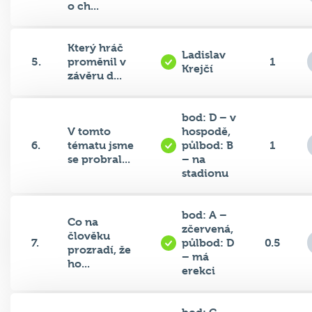
o ch...
Který hráč
Ladislav
5.
proměnil v
1
Krejčí
závěru d...
bod: D – v
V tomto
hospodě,
6.
tématu jsme
půlbod: B
1
se probral...
– na
stadionu
bod: A –
Co na
zčervená,
člověku
7.
půlbod: D
0.5
prozradí, že
– má
ho...
erekci