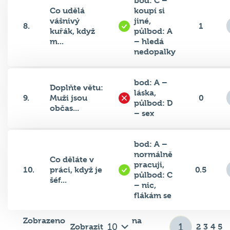
bod: C –
Co udělá
koupí si
vášnivý
jiné,
8.
1
kuřák, když
půlbod: A
m...
– hledá
nedopalky
bod: A –
Doplňte větu:
láska,
9.
Muži jsou
0
půlbod: D
občas...
– sex
bod: A –
normálně
Co děláte v
pracuji,
10.
práci, když je
0.5
půlbod: C
šéf...
– nic,
flákám se
Zobrazeno
na
Zobrazit
2
3
4
5