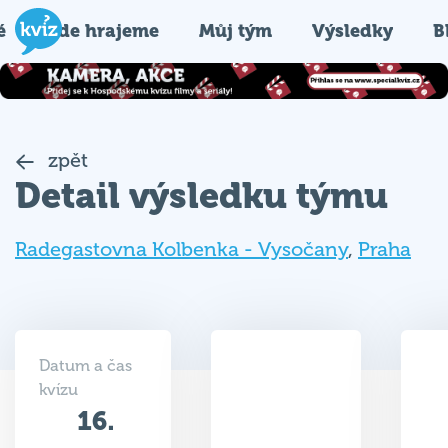
é
Kde hrajeme
Můj tým
Výsledky
B
zpět
Detail výsledku týmu
Radegastovna Kolbenka - Vysočany
,
Praha
Datum a čas
kvízu
16.