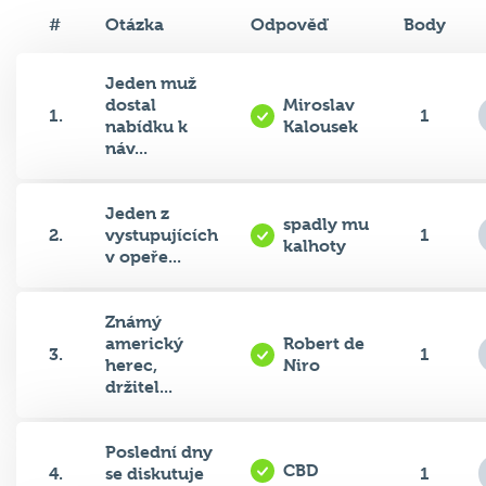
#
Otázka
Odpověď
Body
Jeden muž
dostal
Miroslav
1.
1
nabídku k
Kalousek
náv...
Jeden z
spadly mu
2.
vystupujících
1
kalhoty
v opeře...
Známý
americký
Robert de
3.
1
herec,
Niro
držitel...
Poslední dny
CBD
4.
se diskutuje
1