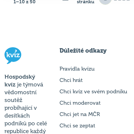
1–10 z 50
stránku
Důležité odkazy
Pravidla kvízu
Hospodský
Chci hrát
kvíz
je týmová
Chci kvíz ve svém podniku
vědomostní
soutěž
Chci moderovat
probíhající v
Chci jet na MČR
desítkách
podniků po celé
Chci se zeptat
republice každý