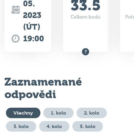
33.5
05.
2023
Celkem bodů
Poř
(ÚT)
19:00
Zaznamenané
odpovědi
Všechny
1. kolo
2. kolo
3. kolo
4. kolo
5. kolo