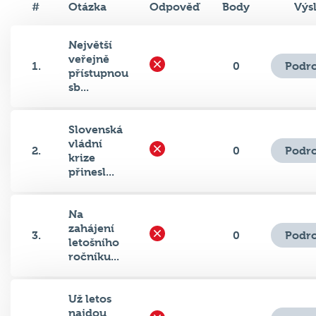
#
Otázka
Odpověď
Body
Výs
Největší
veřejně
Podro
1.
0
přístupnou
sb...
Slovenská
vládní
Podro
2.
0
krize
přinesl...
Na
zahájení
Podro
3.
0
letošního
ročníku...
Už letos
najdou