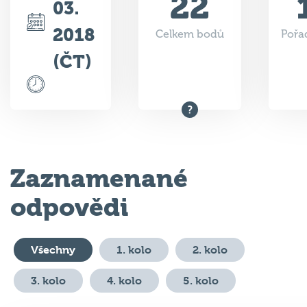
22
03.
2018
Celkem bodů
Pořad
(ČT)
Zaznamenané
odpovědi
Všechny
1. kolo
2. kolo
3. kolo
4. kolo
5. kolo