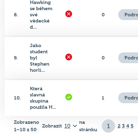
Hawking
se během
Podro
8.
své
0
vědecké
d...
Jako
student
Podro
9.
byl
0
Stephen
horli...
Která
slavná
Podro
10.
1
skupina
použila H...
Zobrazeno
na
Zobrazit
2
3
4
5
1–10 z 50
stránku