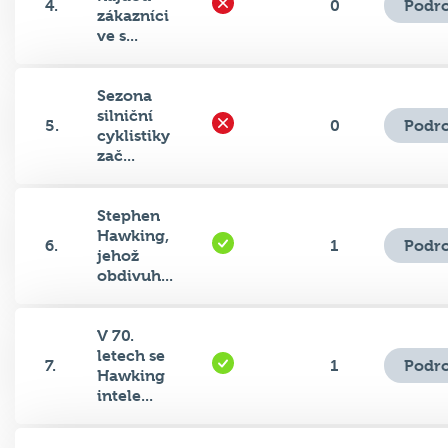
Podro
4.
0
zákazníci
ve s...
Sezona
silniční
Podro
5.
0
cyklistiky
zač...
Stephen
Hawking,
Podro
6.
1
jehož
obdivuh...
V 70.
letech se
Podro
7.
1
Hawking
intele...