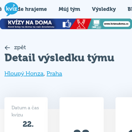
é
Kde hrajeme
Můj tým
Výsledky
B
zpět
Detail výsledku týmu
Hloupý Honza
,
Praha
Datum a čas
kvízu
22.