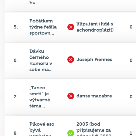
hu...
Počátkem
liliputáni (lidé s
5.
týdne řešila
0
achondroplázií)
sportovn...
Dávku
černého
Joseph Fiennes
6.
0
humoru v
sobě ma...
„Tanec
smrti“ je
danse macabre
7.
0
výtvarné
téma...
Pikové eso
2003 (bod
bývá
připisujeme za
8.
1