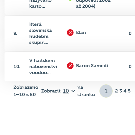
nazýváno
odpovědi 2002
karto...
až 2004)
Která
slovenská
Elán
9.
0
hudební
skupin...
V haitském
Baron Samedi
10.
náboženství
0
voodoo...
Zobrazeno
na
Zobrazit
2
3
4
5
1–10 z 50
stránku