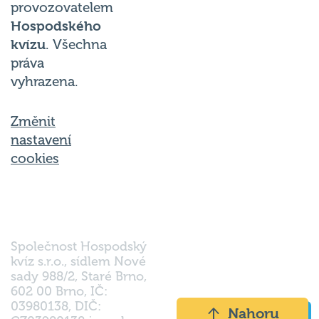
provozovatelem
Hospodského
kvízu
. Všechna
práva
vyhrazena.
Změnit
nastavení
cookies
Společnost Hospodský
kvíz s.r.o., sídlem Nové
sady 988/2, Staré Brno,
602 00 Brno, IČ:
03980138, DIČ:
Nahoru