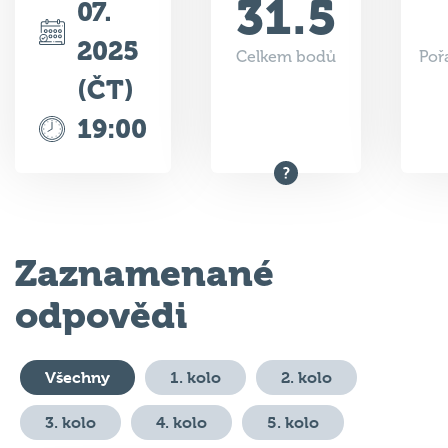
31.5
07.
2025
Celkem bodů
Poř
(ČT)
19:00
Zaznamenané
odpovědi
Všechny
1. kolo
2. kolo
3. kolo
4. kolo
5. kolo