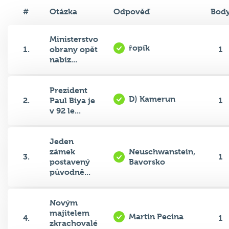
#
Otázka
Odpověď
Bod
Ministerstvo
řopík
1.
obrany opět
1
nabíz...
Prezident
D) Kamerun
2.
Paul Biya je
1
v 92 le...
Jeden
zámek
Neuschwanstein,
3.
1
postavený
Bavorsko
původně...
Novým
majitelem
Martin Pecina
4.
1
zkrachovalé