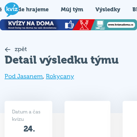
é
Kde hrajeme
Můj tým
Výsledky
B
zpět
Detail výsledku týmu
Pod Jasanem
,
Rokycany
Datum a čas
kvízu
24.