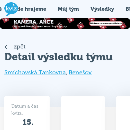
é
Kde hrajeme
Můj tým
Výsledky
B
zpět
Detail výsledku týmu
Smíchovská Tankovna
,
Benešov
Datum a čas
kvízu
15.