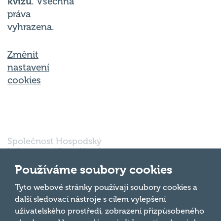
kvízu
. Všechna
práva
vyhrazena.
Změnit
nastavení
cookies
Společnost Hospodský
kvíz s.r.o., sídlem Nové
sady 988/2, Staré Brno,
Používáme soubory cookies
602 00 Brno, IČ:
03980138, DIČ:
Nahoru
Tyto webové stránky používají soubory cookies a
CZ03980138 je vedena
další sledovací nástroje s cílem vylepšení
pod spisovou značkou
uživatelského prostředí, zobrazení přizpůsobeného
a oddílem 90428 C u