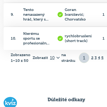
Tento
Goran
9.
nenasazený
Ivanišević;
1
hráč, který s...
Chorvatsko
Kterému
rychlobruslení
10.
sportu se
1
(short track)
profesionáln...
Zobrazeno
na
Zobrazit
2
3
4
5
1–10 z 50
stránku
Důležité odkazy