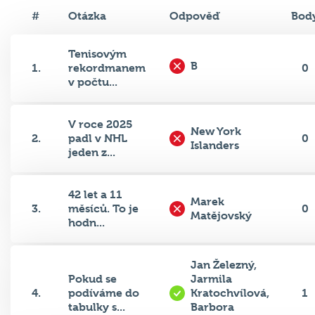
#
Otázka
Odpověď
Bod
Tenisovým
B
1.
rekordmanem
0
v počtu...
V roce 2025
New York
2.
padl v NHL
0
Islanders
jeden z...
42 let a 11
Marek
3.
měsíců. To je
0
Matějovský
hodn...
Jan Železný,
Pokud se
Jarmila
4.
podíváme do
Kratochvílová,
1
tabulky s...
Barbora