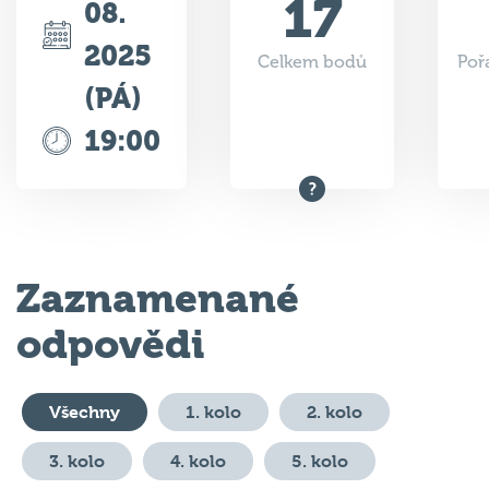
17
08.
2025
Celkem bodů
Poř
(PÁ)
19:00
Zaznamenané
odpovědi
Všechny
1. kolo
2. kolo
3. kolo
4. kolo
5. kolo