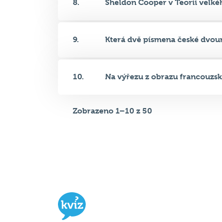
9.
Která dvě písmena české dvour
10.
Na výřezu z obrazu francouzské
Zobrazeno 1–10 z 50
Hospodský kvíz
je týmová vědomost
soutěž probíhající v desítkách podni