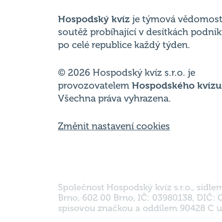
po celé republice každý týden.
© 2026 Hospodský kvíz s.r.o. je
provozovatelem
Hospodského kvízu
Všechna práva vyhrazena.
Změnit nastavení cookies
Společnost Hospodský kvíz s.r.o., sídle
Brno, 602 00 Brno, IČ: 03980138, DIČ:
spisovou značkou a oddílem 90428 C u