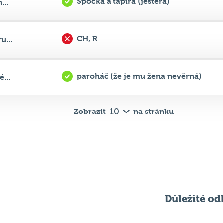
CH, R
u...
paroháč (že je mu žena nevěrná)
...
Zobrazit
na stránku
Důležité od
Pravidla kvízu
ní
Chci hrát
ků