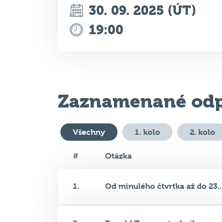
Zaznamenané odp
Všechny
1. kolo
2. kolo
#
Otázka
1.
Od minulého čtvrtka až do 23...
2.
Donald Trump a technika se na.