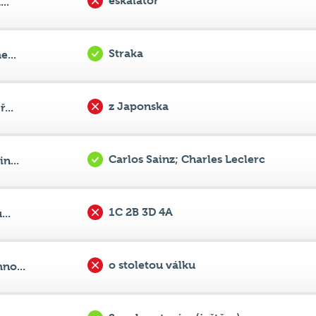
Straka
...
z Japonska
...
Carlos Sainz; Charles Leclerc
n...
1C 2B 3D 4A
..
o stoletou válku
no...
Spocka a tapíra (ještěra)
...