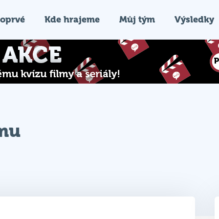
oprvé
Kde hrajeme
Můj tým
Výsledky
ýmu