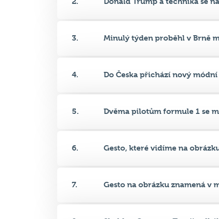
3.
Minulý týden proběhl v Brně me
4.
Do Česka přichází nový módní ř
5.
Dvěma pilotům formule 1 se mi
6.
Gesto, které vidíme na obrázku.
7.
Gesto na obrázku znamená v m
8.
Sheldon Cooper v Teorii velkéh