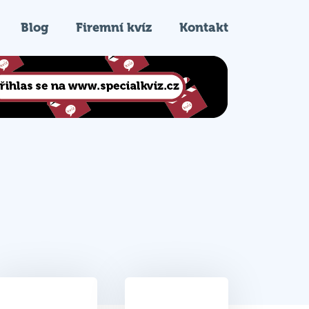
Blog
Firemní kvíz
Kontakt
25.5
8.
Celkem bodů
Pořadí na kvízu