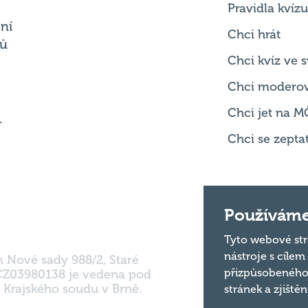
Chci kvíz ve
Chci modero
Chci jet na M
.
Chci se zepta
m Nové sady 988/2, Staré
Používáme
 CZ03980138 je vedena pod
 Krajského soudu v Brně.
Tyto webové str
nástroje s cílem
přizpůsobeného
stránek a zjiště