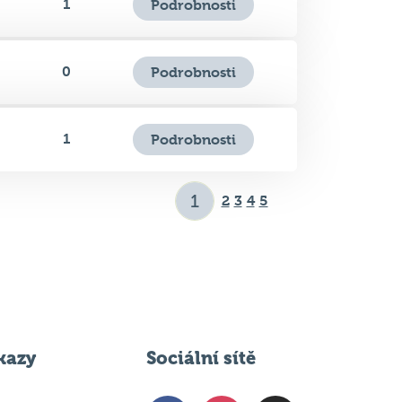
0
Podrobnosti
1
Podrobnosti
2
3
4
5
kazy
Sociální sítě