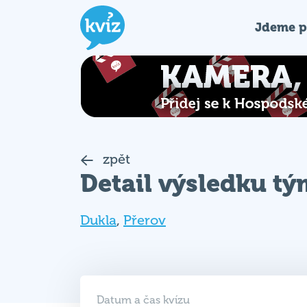
Jdeme p
zpět
Detail výsledku t
Dukla
,
Přerov
Datum a čas kvízu
30. 09. 2025 (ÚT)
19:00