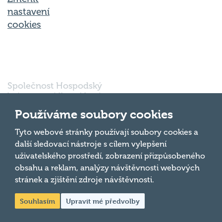
nastavení
cookies
Společnost Hospodský
kvíz s.r.o., sídlem Nové
sady 988/2, Staré Brno,
602 00 Brno, IČ:
Používáme soubory cookies
03980138, DIČ:
Nahoru
CZ03980138 je vedena
Tyto webové stránky používají soubory cookies a
pod spisovou značkou
další sledovací nástroje s cílem vylepšení
a oddílem 90428 C u
uživatelského prostředí, zobrazení přizpůsobeného
Krajského soudu v
obsahu a reklam, analýzy návštěvnosti webových
Brně.
stránek a zjištění zdroje návštěvnosti.
Souhlasím
Upravit mé předvolby