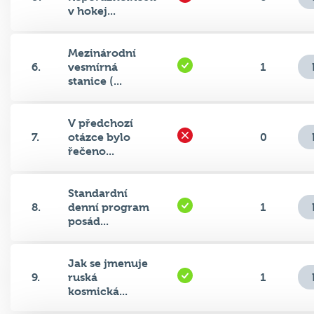
Mezinárodní
6.
vesmírná
1
stanice (...
V předchozí
7.
otázce bylo
0
řečeno...
Standardní
8.
denní program
1
posád...
Jak se jmenuje
9.
ruská
1
kosmická...